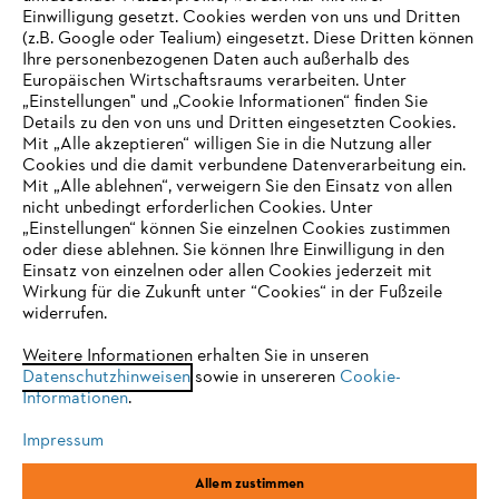
Einwilligung gesetzt. Cookies werden von uns und Dritten
(z.B. Google oder Tealium) eingesetzt. Diese Dritten können
Ihre personenbezogenen Daten auch außerhalb des
Europäischen Wirtschaftsraums verarbeiten. Unter
Unternehmen
„Einstellungen" und „Cookie Informationen“ finden Sie
Details zu den von uns und Dritten eingesetzten Cookies.
Mit „Alle akzeptieren“ willigen Sie in die Nutzung aller
Cookies und die damit verbundene Datenverarbeitung ein.
Online Shop
Mit „Alle ablehnen“, verweigern Sie den Einsatz von allen
nicht unbedingt erforderlichen Cookies. Unter
IHR BROWSER WIRD NICHT
„Einstellungen“ können Sie einzelnen Cookies zustimmen
oder diese ablehnen. Sie können Ihre Einwilligung in den
UNTERSTÜTZT
Einsatz von einzelnen oder allen Cookies jederzeit mit
Service
Wirkung für die Zukunft unter “Cookies“ in der Fußzeile
widerrufen.
Sie nutzen einen Browser, den wir noch nicht unterstützen. Für
eine optimale Nutzung unserer Seite empfehlen wir Ihnen, zu
Weitere Informationen erhalten Sie in unseren
Datenschutzhinweisen
einem der folgenden Browser zu wechseln:
sowie in unsereren
Cookie-
Informationen
.
Allgemeine Geschäftsbedingungen
Datenschutz
Impressum
Impressum
Cookies
Rechtliche Informationen
Firefox
Chrome
Allem zustimmen