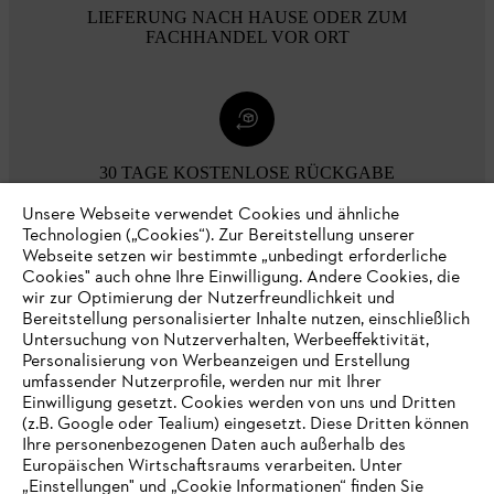
LIEFERUNG NACH HAUSE ODER ZUM
FACHHANDEL VOR ORT
30 TAGE KOSTENLOSE RÜCKGABE
Unsere Webseite verwendet Cookies und ähnliche
Technologien („Cookies“). Zur Bereitstellung unserer
Zahlungsmöglichkeiten
Webseite setzen wir bestimmte „unbedingt erforderliche
Cookies" auch ohne Ihre Einwilligung. Andere Cookies, die
wir zur Optimierung der Nutzerfreundlichkeit und
Bereitstellung personalisierter Inhalte nutzen, einschließlich
Untersuchung von Nutzerverhalten, Werbeeffektivität,
Personalisierung von Werbeanzeigen und Erstellung
umfassender Nutzerprofile, werden nur mit Ihrer
Einwilligung gesetzt. Cookies werden von uns und Dritten
(z.B. Google oder Tealium) eingesetzt. Diese Dritten können
Ihre personenbezogenen Daten auch außerhalb des
Europäischen Wirtschaftsraums verarbeiten. Unter
Unternehmen
„Einstellungen" und „Cookie Informationen“ finden Sie