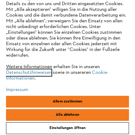
Details zu den von uns und Dritten eingesetzten Cookies.
Mit „Alle akzeptieren“ willigen Sie in die Nutzung aller
Cookies und die damit verbundene Datenverarbeitung ein.
Online Shop
Mit „Alle ablehnen“, verweigern Sie den Einsatz von allen
nicht unbedingt erforderlichen Cookies. Unter
IHR BROWSER WIRD NICHT
„Einstellungen“ können Sie einzelnen Cookies zustimmen
oder diese ablehnen. Sie können Ihre Einwilligung in den
UNTERSTÜTZT
Einsatz von einzelnen oder allen Cookies jederzeit mit
Service
Wirkung für die Zukunft unter “Cookies“ in der Fußzeile
widerrufen.
Sie nutzen einen Browser, den wir noch nicht unterstützen. Für
eine optimale Nutzung unserer Seite empfehlen wir Ihnen, zu
Weitere Informationen erhalten Sie in unseren
Datenschutzhinweisen
einem der folgenden Browser zu wechseln:
sowie in unsereren
Cookie-
Informationen
.
Allgemeine Geschäftsbedingungen
Datenschutz
Impressum
Impressum
Cookies
Rechtliche Informationen
Firefox
Chrome
Allem zustimmen
Safari
Edge
STIHL Vertriebszentrale AG & Co. KG, D-64807 Dieburg
Alle ablehnen
Einstellungen öffnen