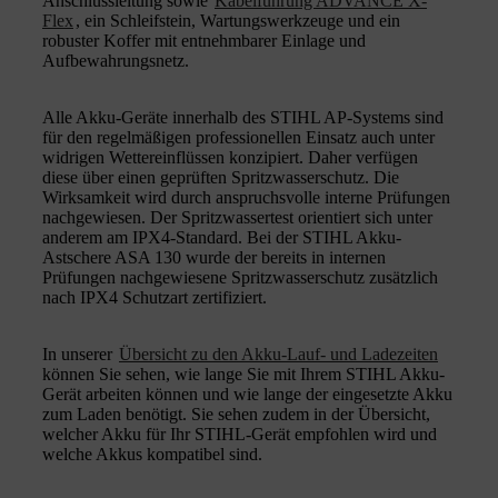
Anschlussleitung sowie
Kabelführung ADVANCE X-
Flex
, ein Schleifstein, Wartungswerkzeuge und ein
robuster Koffer mit entnehmbarer Einlage und
Aufbewahrungsnetz.
Alle Akku-Geräte innerhalb des STIHL AP-Systems sind
für den regelmäßigen professionellen Einsatz auch unter
widrigen Wettereinflüssen konzipiert. Daher verfügen
diese über einen geprüften Spritzwasserschutz. Die
Wirksamkeit wird durch anspruchsvolle interne Prüfungen
nachgewiesen. Der Spritzwassertest orientiert sich unter
anderem am IPX4-Standard. Bei der STIHL Akku-
Astschere ASA 130 wurde der bereits in internen
Prüfungen nachgewiesene Spritzwasserschutz zusätzlich
nach IPX4 Schutzart zertifiziert.
In unserer
Übersicht zu den Akku-Lauf- und Ladezeiten
können Sie sehen, wie lange Sie mit Ihrem STIHL Akku-
Gerät arbeiten können und wie lange der eingesetzte Akku
zum Laden benötigt. Sie sehen zudem in der Übersicht,
welcher Akku für Ihr STIHL-Gerät empfohlen wird und
welche Akkus kompatibel sind.