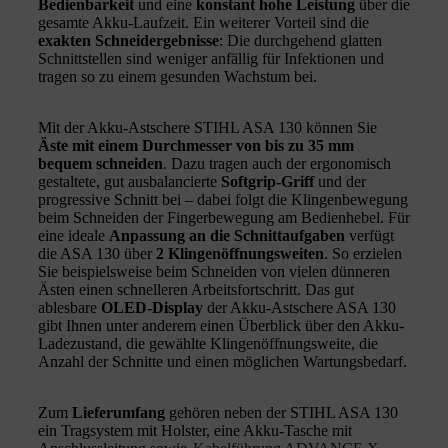
Bedienbarkeit
und eine
konstant hohe Leistung
über die
gesamte Akku-Laufzeit. Ein weiterer Vorteil sind die
exakten Schneidergebnisse
: Die durchgehend glatten
Schnittstellen sind weniger anfällig für Infektionen und
tragen so zu einem gesunden Wachstum bei.
Mit der Akku-Astschere STIHL ASA 130 können Sie
Äste mit einem Durchmesser von bis zu 35 mm
bequem schneiden
. Dazu tragen auch der ergonomisch
gestaltete, gut ausbalancierte
Softgrip-Griff
und der
progressive Schnitt bei – dabei folgt die Klingenbewegung
beim Schneiden der Fingerbewegung am Bedienhebel. Für
eine ideale
Anpassung an die Schnittaufgaben
verfügt
die ASA 130 über
2 Klingenöffnungsweiten
. So erzielen
Sie beispielsweise beim Schneiden von vielen dünneren
Ästen einen schnelleren Arbeitsfortschritt. Das gut
ablesbare
OLED-Display
der Akku-Astschere ASA 130
gibt Ihnen unter anderem einen Überblick über den Akku-
Ladezustand, die gewählte Klingenöffnungsweite, die
Anzahl der Schnitte und einen möglichen Wartungsbedarf.
Zum
Lieferumfang
gehören neben der STIHL ASA 130
ein Tragsystem mit Holster, eine Akku-Tasche mit