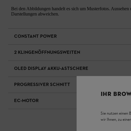
Bei den Abbildungen handelt es sich um Musterfotos. Aussehen u
Darstellungen abweichen.
CONSTANT POWER
2 KLINGENÖFFNUNGSWEITEN
OLED DISPLAY AKKU-ASTSCHERE
PROGRESSIVER SCHNITT
IHR BROW
EC-MOTOR
Sie nutzen einen 
wir Ihnen, zu ein