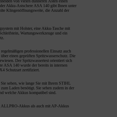
chneiden von vielen dünneren Ästen einen
der Akku-Astschere ASA 140 gibt Ihnen unter
lte Klingenöffnungsweite, die Anzahl der
ystem mit Holster, eine Akku-Tasche mit
 Schleifstein, Wartungswerkzeuge und ein
tz.
regelmäßigen professionellen Einsatz auch
e über einen geprüften Spritzwasserschutz. Die
iesen. Der Spritzwassertest orientiert sich
 ASA 140 wurde der bereits in internen
 Schutzart zertifiziert.
Sie sehen, wie lange Sie mit Ihrem STIHL
 zum Laden benötigt. Sie sehen zudem in der
nd welche Akkus kompatibel sind.
t ALLPRO-Akkus als auch mit AP-Akkus