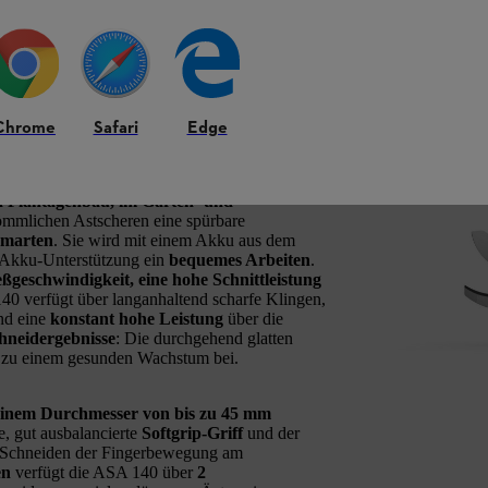
e Schneidarbeiten im Obst-
schaftsbau und in der
Chrome
Safari
Edge
 ausführen wollen
d Plantagenbau, im Garten- und
ömmlichen Astscheren eine spürbare
umarten
. Sie wird mit einem Akku aus dem
 Akku-Unterstützung ein
bequemes Arbeiten
.
eßgeschwindigkeit, eine hohe Schnittleistung
40 verfügt über langanhaltend scharfe Klingen,
d eine
konstant hohe Leistung
über die
hneidergebnisse
: Die durchgehend glatten
 so zu einem gesunden Wachstum bei.
einem Durchmesser von bis zu 45 mm
e, gut ausbalancierte
Softgrip-Griff
und der
im Schneiden der Fingerbewegung am
en
verfügt die ASA 140 über
2