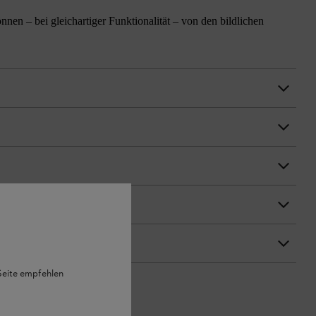
n – bei gleichartiger Funktionalität – von den bildlichen
 Seite empfehlen