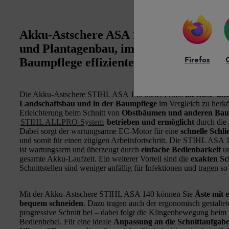
Akku-Astschere ASA 140: Für Profis, di
und Plantagenbau, im Garten- und Land
Firefox
Baumpflege effizienter und angenehmer
Die Akku-Astschere STIHL ASA 140 bietet Profis
im Obst- un
Landschaftsbau und in der Baumpflege
im Vergleich zu herk
Erleichterung beim Schnitt von
Obstbäumen und anderen Ba
STIHL ALLPRO-System
betrieben und ermöglicht
durch die
Dabei sorgt der wartungsarme EC-Motor für eine
schnelle Schli
und somit für einen zügigen Arbeitsfortschritt. Die STIHL ASA 1
ist wartungsarm und überzeugt durch
einfache Bedienbarkeit
un
gesamte Akku-Laufzeit. Ein weiterer Vorteil sind die
exakten Sc
Schnittstellen sind weniger anfällig für Infektionen und tragen
Mit der Akku-Astschere STIHL ASA 140 können Sie
Äste mit 
bequem schneiden
. Dazu tragen auch der ergonomisch gestaltet
progressive Schnitt bei – dabei folgt die Klingenbewegung be
Bedienhebel. Für eine ideale
Anpassung an die Schnittaufgab