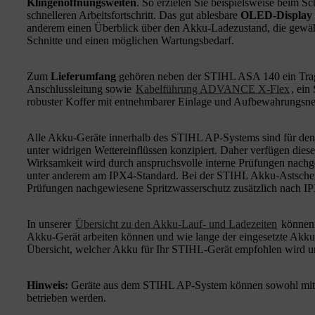
Klingenöffnungsweiten
. So erzielen Sie beispielsweise beim S
schnelleren Arbeitsfortschritt. Das gut ablesbare
OLED-Display
anderem einen Überblick über den Akku-Ladezustand, die gewäh
Schnitte und einen möglichen Wartungsbedarf.
Zum
Lieferumfang
gehören neben der STIHL ASA 140 ein Trags
Anschlussleitung sowie
Kabelführung ADVANCE X-Flex
, ein
robuster Koffer mit entnehmbarer Einlage und Aufbewahrungsne
Alle Akku-Geräte innerhalb des STIHL AP-Systems sind für den 
unter widrigen Wettereinflüssen konzipiert. Daher verfügen dies
Wirksamkeit wird durch anspruchsvolle interne Prüfungen nachgew
unter anderem am IPX4-Standard. Bei der STIHL Akku-Astschere
Prüfungen nachgewiesene Spritzwasserschutz zusätzlich nach IPX4
In unserer
Übersicht zu den Akku-Lauf- und Ladezeiten
können 
Akku-Gerät arbeiten können und wie lange der eingesetzte Akku
Übersicht, welcher Akku für Ihr STIHL-Gerät empfohlen wird u
Hinweis:
Geräte aus dem STIHL AP-System können sowohl mi
betrieben werden.