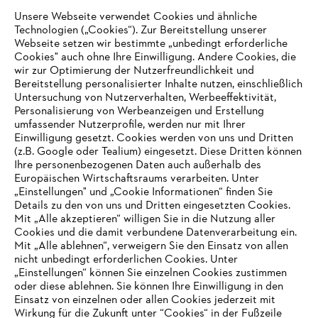
Unsere Webseite verwendet Cookies und ähnliche
Technologien („Cookies“). Zur Bereitstellung unserer
Zahlungsmöglichkeiten
Webseite setzen wir bestimmte „unbedingt erforderliche
Cookies" auch ohne Ihre Einwilligung. Andere Cookies, die
wir zur Optimierung der Nutzerfreundlichkeit und
Bereitstellung personalisierter Inhalte nutzen, einschließlich
Untersuchung von Nutzerverhalten, Werbeeffektivität,
Personalisierung von Werbeanzeigen und Erstellung
umfassender Nutzerprofile, werden nur mit Ihrer
Einwilligung gesetzt. Cookies werden von uns und Dritten
(z.B. Google oder Tealium) eingesetzt. Diese Dritten können
Ihre personenbezogenen Daten auch außerhalb des
Europäischen Wirtschaftsraums verarbeiten. Unter
Unternehmen
„Einstellungen" und „Cookie Informationen“ finden Sie
Details zu den von uns und Dritten eingesetzten Cookies.
Mit „Alle akzeptieren“ willigen Sie in die Nutzung aller
Cookies und die damit verbundene Datenverarbeitung ein.
Online Shop
Mit „Alle ablehnen“, verweigern Sie den Einsatz von allen
nicht unbedingt erforderlichen Cookies. Unter
IHR BROWSER WIRD NICHT
„Einstellungen“ können Sie einzelnen Cookies zustimmen
oder diese ablehnen. Sie können Ihre Einwilligung in den
UNTERSTÜTZT
Einsatz von einzelnen oder allen Cookies jederzeit mit
Service
Wirkung für die Zukunft unter “Cookies“ in der Fußzeile