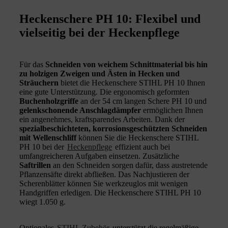
Heckenschere PH 10: Flexibel und
vielseitig bei der Heckenpflege
Für das
Schneiden von weichem Schnittmaterial bis hin
zu holzigen Zweigen und Ästen in Hecken und
Sträuchern
bietet die Heckenschere STIHL PH 10 Ihnen
eine gute Unterstützung. Die ergonomisch geformten
Buchenholzgriffe
an der 54 cm langen Schere PH 10 und
gelenkschonende Anschlagdämpfer
ermöglichen Ihnen
ein angenehmes, kraftsparendes Arbeiten. Dank der
spezialbeschichteten, korrosionsgeschützten Schneiden
mit Wellenschliff
können Sie die Heckenschere STIHL
PH 10 bei der
Heckenpflege
effizient auch bei
umfangreicheren Aufgaben einsetzen. Zusätzliche
Saftrillen
an den Schneiden sorgen dafür, dass austretende
Pflanzensäfte direkt abfließen. Das Nachjustieren der
Scherenblätter können Sie werkzeuglos mit wenigen
Handgriffen erledigen. Die Heckenschere STIHL PH 10
wiegt 1.050 g.
Optionales
STIHL Zubehör
unterstützt die regelmäßige