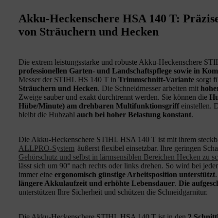
Akku-Heckenschere HSA 140 T: Präzise
von Sträuchern und Hecken
Die extrem leistungsstarke und robuste Akku-Heckenschere STI
professionellen Garten- und Landschaftspflege sowie in Ko
Messer der STIHL HS 140 T in
Trimmschnitt-Variante
sorgt f
Sträuchern
und Hecken
. Die Schneidmesser arbeiten mit
hohe
Zweige sauber und exakt durchtrennt werden. Sie können die
Hu
Hübe/Minute) am drehbaren Multifunktionsgriff
einstellen.
bleibt die Hubzahl
auch bei hoher Belastung konstant
.
Die Akku-Heckenschere STIHL HSA 140 T ist mit ihrem steck
ALLPRO-System
äußerst flexibel einsetzbar. Ihre geringen Sch
Gehörschutz und selbst in lärmsensiblen Bereichen Hecken zu s
lässt sich um 90° nach rechts oder links drehen. So wird bei jed
immer eine
ergonomisch günstige Arbeitsposition unterstützt
längere Akkulaufzeit und erhöhte Lebensdauer
.
Die aufgesc
unterstützen Ihre Sicherheit und schützen die Schneidgarnitur.
Die Akku-Heckenschere STIHL HSA 140 T ist in den
2 Schnit