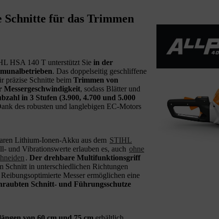
 Schnitte für das Trimmen
HL HSA 140 T unterstützt Sie
in der
mmunalbetrieben
. Das doppelseitig geschliffene
ür präzise Schnitte beim
Trimmen von
r Messergeschwindigkeit
, sodass Blätter und
bzahl in 3 Stufen (3.900, 4.700 und 5.000
 Dank des robusten und langlebigen EC-Motors
baren Lithium-Ionen-Akku aus dem
STIHL
all- und Vibrationswerte erlauben es, auch
ohne
chneiden
.
Der drehbare Multifunktionsgriff
em Schnitt in unterschiedlichen Richtungen
. Reibungsoptimierte Messer ermöglichen eine
hraubten Schnitt- und Führungsschutze
tlängen von 60 cm und 75 cm
erhältlich.