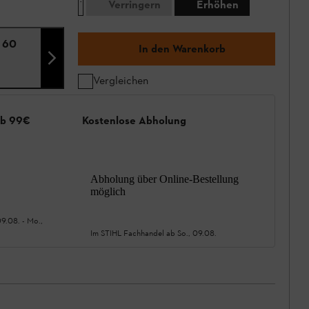
Verringern
Erhöhen
e 60
In den Warenkorb
Vergleichen
ab 99€
Kostenlose Abholung
Abholung über Online-Bestellung
möglich
09.08.
-
Mo.,
Im STIHL Fachhandel ab
So., 09.08.