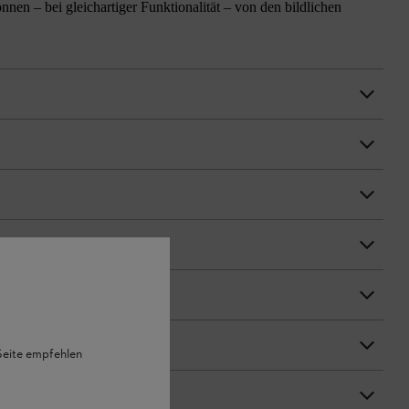
n – bei gleichartiger Funktionalität – von den bildlichen
 Seite empfehlen