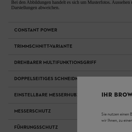
Bei den Abbildungen handelt es sich um Musterfotos. Aussehen u
Darstellungen abweichen.
CONSTANT POWER
TRIMMSCHNITT-VARIANTE
DREHBARER MULTIFUNKTIONSGRIFF
DOPPELSEITIGES SCHNEIDMESSER
IHR BROW
EINSTELLBARE MESSERHUBZAHL
MESSERSCHUTZ
Sie nutzen einen 
wir Ihnen, zu ein
FÜHRUNGSSCHUTZ