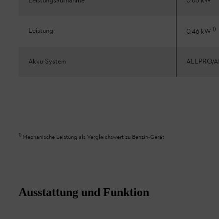
Leistungsaufnahme
0.65 kW
1
)
Leistung
0.46 kW
Akku-System
ALLPRO/A
1
)
Mechanische Leistung als Vergleichswert zu Benzin-Gerät
Ausstattung und Funktion