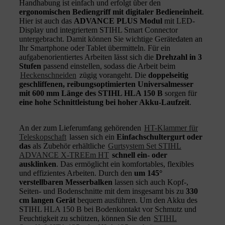
Handhabung ist einfach und erfolgt über den
ergonomischen Bediengriff mit digitaler Bedieneinheit
.
Hier ist auch das
ADVANCE PLUS Modul
mit LED-
Display und integriertem STIHL Smart Connector
untergebracht. Damit können Sie wichtige Gerätedaten an
Ihr Smartphone oder Tablet übermitteln. Für ein
aufgabenorientiertes Arbeiten lässt sich die
Drehzahl in 3
Stufen
passend einstellen, sodass die Arbeit beim
Heckenschneiden
zügig vorangeht. Die
doppelseitig
geschliffenen, reibungsoptimierten Universalmesser
mit 600 mm Länge des STIHL HLA 150 B
sorgen für
eine hohe Schnittleistung bei hoher Akku-Laufzeit
.
An der zum Lieferumfang gehörenden
HT-Klammer für
Teleskopschaft
lassen sich ein
Einfachschultergurt oder
das
als Zubehör erhältliche
Gurtsystem Set STIHL
ADVANCE X-TREEm HT
schnell ein- oder
ausklinken
. Das ermöglicht ein komfortables, flexibles
und effizientes Arbeiten. Durch den
um 145°
verstellbaren Messerbalken
lassen sich auch Kopf-,
Seiten- und Bodenschnitte mit dem insgesamt bis zu
330
cm langen Gerät
bequem ausführen. Um den Akku des
STIHL HLA 150 B bei Bodenkontakt vor Schmutz und
Feuchtigkeit zu schützen, können Sie den
STIHL