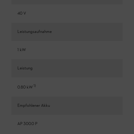
40 V
Leistungsaufnahme
1 kW
Leistung
1
)
0.80 kW
Empfohlener Akku
AP 300.0 P