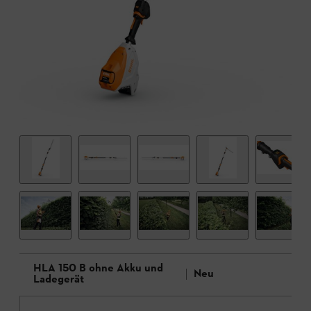
HLA 150 B ohne Akku und
Neu
Ladegerät