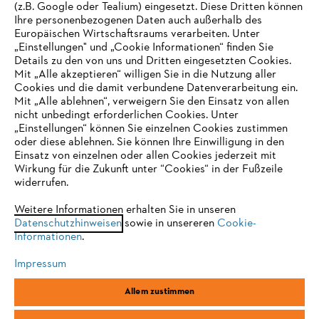
(z.B. Google oder Tealium) eingesetzt. Diese Dritten können
Ihre personenbezogenen Daten auch außerhalb des
Europäischen Wirtschaftsraums verarbeiten. Unter
Unternehmen
„Einstellungen" und „Cookie Informationen“ finden Sie
Details zu den von uns und Dritten eingesetzten Cookies.
Mit „Alle akzeptieren“ willigen Sie in die Nutzung aller
Cookies und die damit verbundene Datenverarbeitung ein.
Online Shop
Mit „Alle ablehnen“, verweigern Sie den Einsatz von allen
nicht unbedingt erforderlichen Cookies. Unter
IHR BROWSER WIRD NICHT
„Einstellungen“ können Sie einzelnen Cookies zustimmen
oder diese ablehnen. Sie können Ihre Einwilligung in den
UNTERSTÜTZT
Einsatz von einzelnen oder allen Cookies jederzeit mit
Service
Wirkung für die Zukunft unter “Cookies“ in der Fußzeile
widerrufen.
Sie nutzen einen Browser, den wir noch nicht unterstützen. Für
eine optimale Nutzung unserer Seite empfehlen wir Ihnen, zu
Weitere Informationen erhalten Sie in unseren
Datenschutzhinweisen
einem der folgenden Browser zu wechseln:
sowie in unsereren
Cookie-
Informationen
.
Allgemeine Geschäftsbedingungen
Datenschutz
Impressum
Impressum
Cookies
Rechtliche Informationen
Firefox
Chrome
Allem zustimmen
Safari
Edge