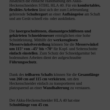
zusätzlich die einfache Handhabung des Akku-
Heckenschneiders STIHL HLA 40. Für ein
komfortables,
flexibles Arbeiten
lässt sich der zum Lieferumfang
gehörende
Schultergurt
an einer
Aufhängeöse
am Schaft
und am Gerät schnell ein- oder ausklinken.
Die
lasergeschnittenen, diamantgeschliffenen und
gehärteten Schneidemesser
ermöglichen eine hohe
Schnittleistung. Mithilfe der
werkzeuglosen
Messerwinkelverstellung
können Sie die
Messerwinkel
um 115° von –45° bis +70°
für Kopf- und Seitenschnitte
einfach einstellen
. Zum Schutz der Schneidgarnitur bei
bodennahen Arbeiten dient der aufgeschraubte
Führungsschutz
.
Dank des
teilbaren Schafts
können Sie die
Gesamtlänge
von 260 cm auf 115 cm verkürzen
, um den
Heckenschneider einfach zu transportieren und
platzsparend an einer
Wandhalterung
zu verstauen.
Der Akku-Heckenschneider HLA 40 hat eine
Schnittlänge von 45 cm
.