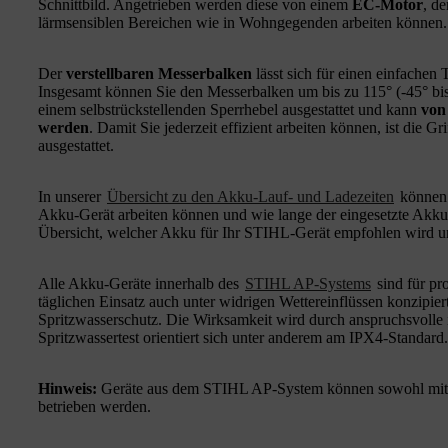
Schnittbild. Angetrieben werden diese von einem
EC‑Motor
, de
lärmsensiblen Bereichen wie in Wohngegenden arbeiten können.
Der
verstellbaren Messerbalken
lässt sich für einen einfachen 
Insgesamt können Sie den Messerbalken um bis zu 115° (-45° bis
einem selbstrückstellenden Sperrhebel ausgestattet und kann
von
werden
. Damit Sie jederzeit effizient arbeiten können, ist die G
ausgestattet.
In unserer
Übersicht zu den Akku-Lauf- und Ladezeiten
können 
Akku-Gerät arbeiten können und wie lange der eingesetzte Akku
Übersicht, welcher Akku für Ihr STIHL-Gerät empfohlen wird u
Alle Akku-Geräte innerhalb des
STIHL AP-Systems
sind für pr
täglichen Einsatz auch unter widrigen Wettereinflüssen konzipier
Spritzwasserschutz. Die Wirksamkeit wird durch anspruchsvolle
Spritzwassertest orientiert sich unter anderem am IPX4-Standard.
Hinweis:
Geräte aus dem STIHL AP-System können sowohl mi
betrieben werden.