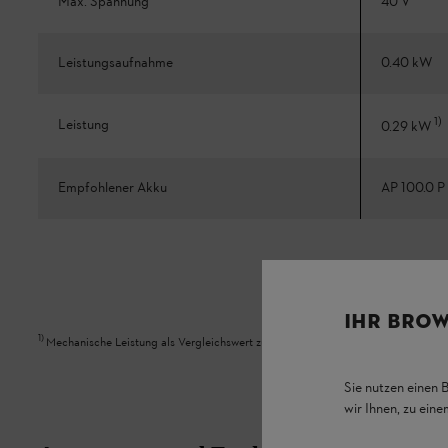
Max. Spannung
40 V
Leistungsaufnahme
0.40 kW
1
)
Leistung
0.29 kW
Empfohlener Akku
AP 100.0 P
IHR BROW
1
)
Mechanische Leistung als Vergleichswert zu Benzin-Gerät
Sie nutzen einen 
wir Ihnen, zu ein