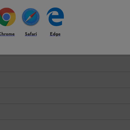
nd die konkrete Anbringung der Ausstattungsmerkmale am Produkt könne
Chrome
Safari
Edge