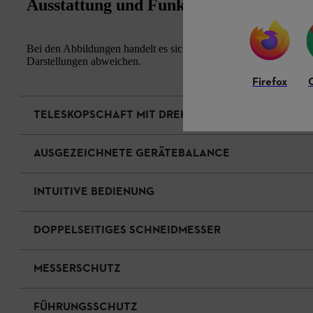
Ausstattung und Funktion
Bei den Abbildungen handelt es sich um Musterfotos. Aussehen u
Darstellungen abweichen.
Firefox
TELESKOPSCHAFT MIT DREHBARER KLEMMMUFFE
AUSGEZEICHNETE GERÄTEBALANCE
INTUITIVE BEDIENUNG
DOPPELSEITIGES SCHNEIDMESSER
MESSERSCHUTZ
FÜHRUNGSSCHUTZ