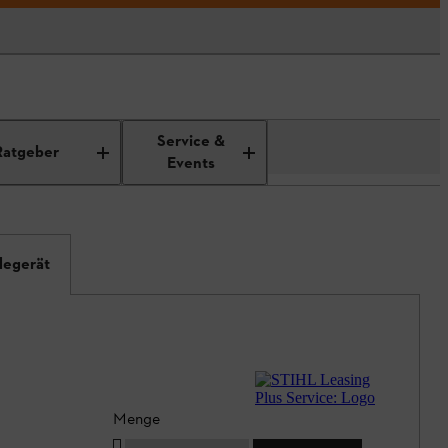
Service &
Ratgeber
Events
degerät
Menge