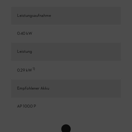
Leistungsaufnahme
0.40 kW
Leistung
1
)
0.29 kW
Empfohlener Akku
AP 100.0 P