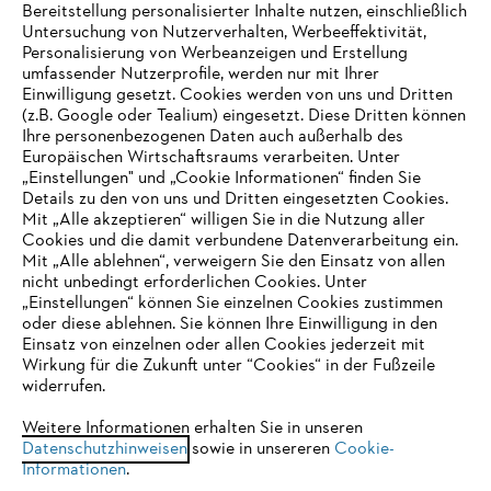
Bereitstellung personalisierter Inhalte nutzen, einschließlich
Untersuchung von Nutzerverhalten, Werbeeffektivität,
Personalisierung von Werbeanzeigen und Erstellung
umfassender Nutzerprofile, werden nur mit Ihrer
Einwilligung gesetzt. Cookies werden von uns und Dritten
(z.B. Google oder Tealium) eingesetzt. Diese Dritten können
Ihre personenbezogenen Daten auch außerhalb des
Europäischen Wirtschaftsraums verarbeiten. Unter
Unternehmen
„Einstellungen" und „Cookie Informationen“ finden Sie
Details zu den von uns und Dritten eingesetzten Cookies.
Mit „Alle akzeptieren“ willigen Sie in die Nutzung aller
Cookies und die damit verbundene Datenverarbeitung ein.
Online Shop
Mit „Alle ablehnen“, verweigern Sie den Einsatz von allen
nicht unbedingt erforderlichen Cookies. Unter
IHR BROWSER WIRD NICHT
„Einstellungen“ können Sie einzelnen Cookies zustimmen
oder diese ablehnen. Sie können Ihre Einwilligung in den
UNTERSTÜTZT
Einsatz von einzelnen oder allen Cookies jederzeit mit
Service
Wirkung für die Zukunft unter “Cookies“ in der Fußzeile
widerrufen.
Sie nutzen einen Browser, den wir noch nicht unterstützen. Für
eine optimale Nutzung unserer Seite empfehlen wir Ihnen, zu
Weitere Informationen erhalten Sie in unseren
Datenschutzhinweisen
einem der folgenden Browser zu wechseln:
sowie in unsereren
Cookie-
Informationen
.
Allgemeine Geschäftsbedingungen
Datenschutz