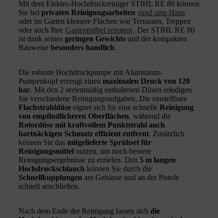
Mit dem Elektro-Hochdruckreiniger STIHL RE 80 können
Sie bei
privaten Reinigungsarbeiten
rund ums Haus
oder im Garten kleinere Flächen wie Terrassen, Treppen
oder auch Ihre
Gartenmöbel reinigen
. Der STIHL RE 80
ist dank seines
geringen Gewichts
und der kompakten
Bauweise
besonders handlich
.
Die robuste Hochdruckpumpe mit Aluminium-
Pumpenkopf erzeugt einen
maximalen Druck von 120
bar
. Mit den 2 serienmäßig enthaltenen Düsen erledigen
Sie verschiedene Reinigungsaufgaben. Die einstellbare
Flachstrahldüse
eignet sich für eine schnelle
Reinigung
von empfindlicheren Oberflächen
, während die
Rotordüse mit kraftvollem Punktstrahl auch
hartnäckigen Schmutz effizient entfernt
. Zusätzlich
können Sie das
mitgelieferte Sprühset für
Reinigungsmittel
nutzen, um noch bessere
Reinigungsergebnisse zu erzielen. Den
5 m langen
Hochdruckschlauch
können Sie durch die
Schnellkupplungen
am Gehäuse und an der Pistole
schnell anschließen.
Nach dem Ende der Reinigung lassen sich
die