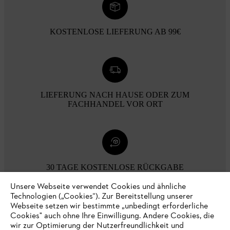
KOSTENLOSE LIEFERUNG AB 99€
LIEFERUNG NACH HAUSE ODER ZUM
FACHHANDEL VOR ORT
30 TAGE KOSTENLOSE RÜCKGABE
Unsere Webseite verwendet Cookies und ähnliche
Technologien („Cookies“). Zur Bereitstellung unserer
Zahlungsmöglichkeiten
Webseite setzen wir bestimmte „unbedingt erforderliche
Cookies" auch ohne Ihre Einwilligung. Andere Cookies, die
wir zur Optimierung der Nutzerfreundlichkeit und