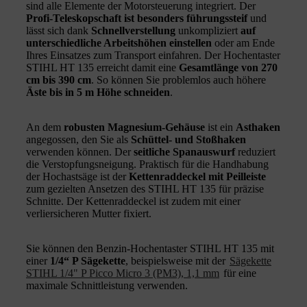
sind alle Elemente der Motorsteuerung integriert. Der
Profi-Teleskopschaft ist besonders führungssteif
und
lässt sich dank
Schnellverstellung
unkompliziert
auf
unterschiedliche Arbeitshöhen einstellen
oder am Ende
Ihres Einsatzes zum Transport einfahren. Der Hochentaster
STIHL HT 135 erreicht damit eine
Gesamtlänge von 270
cm bis 390 cm
. So können Sie problemlos auch höhere
Äste bis in 5 m Höhe schneiden
.
An dem
robusten Magnesium-Gehäuse
ist ein
Asthaken
angegossen, den Sie als
Schüttel- und Stoßhaken
verwenden können. Der
seitliche Spanauswurf
reduziert
die Verstopfungsneigung. Praktisch für die Handhabung
der Hochastsäge ist der
Kettenraddeckel mit Peilleiste
zum gezielten Ansetzen des STIHL HT 135 für präzise
Schnitte. Der Kettenraddeckel ist zudem mit einer
verliersicheren Mutter fixiert.
Sie können den Benzin-Hochentaster STIHL HT 135 mit
einer
1/4“ P Sägekette
, beispielsweise mit der
Sägekette
STIHL 1/4" P Picco Micro 3 (PM3), 1,1 mm
für eine
maximale Schnittleistung verwenden.