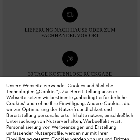
LIEFERUNG NACH HAUSE ODER ZUM
FACHHANDEL VOR ORT
30 TAGE KOSTENLOSE RÜCKGABE
Unsere Webseite verwendet Cookies und ähnliche
Technologien („Cookies“). Zur Bereitstellung unserer
Zahlungsmöglichkeiten
Webseite setzen wir bestimmte „unbedingt erforderliche
Cookies" auch ohne Ihre Einwilligung. Andere Cookies, die
wir zur Optimierung der Nutzerfreundlichkeit und
Bereitstellung personalisierter Inhalte nutzen, einschließlich
Untersuchung von Nutzerverhalten, Werbeeffektivität,
Personalisierung von Werbeanzeigen und Erstellung
umfassender Nutzerprofile, werden nur mit Ihrer
Einwilligung gesetzt. Cookies werden von uns und Dritten