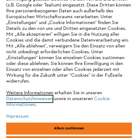
(z.B. Google oder Tealium) eingesetzt. Diese Dritten können
Ihre personenbezogenen Daten auch außerhalb des
Europäischen Wirtschaftsraums verarbeiten. Unter
Unternehmen
„Einstellungen" und „Cookie Informationen“ finden Sie
Details zu den von uns und Dritten eingesetzten Cookies.
Mit „Alle akzeptieren“ willigen Sie in die Nutzung aller
Cookies und die damit verbundene Datenverarbeitung ein.
Online Shop
Mit „Alle ablehnen“, verweigern Sie den Einsatz von allen
nicht unbedingt erforderlichen Cookies. Unter
IHR BROWSER WIRD NICHT
„Einstellungen“ können Sie einzelnen Cookies zustimmen
oder diese ablehnen. Sie können Ihre Einwilligung in den
UNTERSTÜTZT
Einsatz von einzelnen oder allen Cookies jederzeit mit
Service
Wirkung für die Zukunft unter “Cookies“ in der Fußzeile
widerrufen.
Sie nutzen einen Browser, den wir noch nicht unterstützen. Für
eine optimale Nutzung unserer Seite empfehlen wir Ihnen, zu
Weitere Informationen erhalten Sie in unseren
Datenschutzhinweisen
einem der folgenden Browser zu wechseln:
sowie in unsereren
Cookie-
Informationen
.
Allgemeine Geschäftsbedingungen
Datenschutz
Impressum
Impressum
Cookies
Rechtliche Informationen
Firefox
Chrome
Allem zustimmen