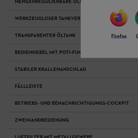
MENGENREGULIERBARE ÖLPUMPE
WERKZEUGLOSER TANKVERSCHLUSS FÜR ÖLTANKS
TRANSPARENTER ÖLTANK
Firefox
BEDIENHEBEL MIT POTI-FUNKTION
STABILER KRALLENANSCHLAG
FÄLLLEISTE
BETRIEBS- UND BENACHRICHTIGUNGS-COCKPIT
ZWEIHANDBEDIENUNG
LUFTFILTER MIT METALLGEWEBE