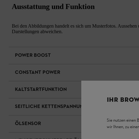
Ausstattung und Funktion
Bei den Abbildungen handelt es sich um Musterfotos. Aussehen u
Darstellungen abweichen.
POWER BOOST
CONSTANT POWER
KALTSTARTFUNKTION
IHR BROW
SEITLICHE KETTENSPANNUNG
Sie nutzen einen 
ÖLSENSOR
wir Ihnen, zu ein