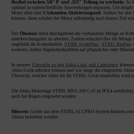
flexibel zwischen 3/8" P und .325" Teilung zu wechseln
. So
optimal an unterschiedliche Anwendungen anpassen. Um möglichst
Motor über eine
5 Sekunden Aktivierungszeit
. Sollten Sie den 
können, dann schaltet der Motor selbständig nach kurzer Zeit wi
Der
Ölsensor
misst durchgehend die vorhandene Menge an Ketten
unterbrechungsfrei zu arbeiten. Zudem reduziert dies die Menge Ö
empfiehlt die Kettenhaftöle
STIHL SynthPlus
,
STIHL BioPlus
weiteren, hellen Sägekettenhaftölen auf pflanzlicher oder Mineral
In unserer
Übersicht zu den Akku-Lauf- und Ladezeiten
können 
Akku-Gerät arbeiten können und wie lange der eingesetzte Akku
Übersicht, welcher Akku für Ihr STIHL-Gerät empfohlen wird u
Die Akku-Motorsäge STIHL MSA 260 C-O ist IPX4-zertifiziert, 
auch bei Regen eingesetzt werden.
Hinweis:
Geräte aus dem STIHL ALLPRO-System können sowo
Akkus betrieben werden.