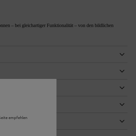
n – bei gleichartiger Funktionalität – von den bildlichen
 Seite empfehlen