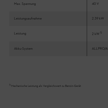
Max. Spannung
40 V
Leistungsaufnahme
2.39 kW
1
)
Leistung
2 kW
Akku-System
ALLPRO/A
1
)
Mechanische Leistung als Vergleichswert zu Benzin-Gerät