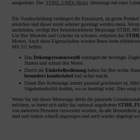
ausgerüstet. Der
STIHL 2-MIX-Motor
überzeugt mit einer Leis
Die Vorabscheidung verlängert die Einsatzzeit, da grobe Partikel 
erreichen und dieser somit seltener gereinigt werden muss. Wenn 
nachrüsten, verfügt Ihre benzinbetriebene Motorsäge STIHL MS
Um Ihre Muskeln und Gelenke zu schonen, reduziert das
STIHL 
Motors. Auch diese Eigenschaften werden Ihnen beim effektive
MS 311 helfen:
Das
Dekompressionsventil
verringert die benötigte Zugkr
Starten und schont den Motor.
Durch die
Einhebelbedienung
haben Sie Ihre rechte Han
besonders komfortabel
und sicher macht.
Damit Ihre Kettensäge immer passend geschmiert ist, führ
Sägekettenhaftöl dorthin, wo es benötigt wird. Dies sorgt 
Wenn Sie mit dieser Motorsäge direkt die passende Grundausstat
möchten, so bietet sich dafür das optional angebotene
STIHL F
von mehreren Personen verwendet werden, da alle Bestandteile g
sind und zudem schnell angezogen und auch wieder abgelegt we