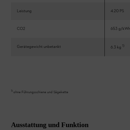
Leistung
4.20 PS
CO2
653 g/kW
1
)
Gerätegewicht unbetankt
6.3 kg
1
)
ohne Führungsschiene und Sägekette
Ausstattung und Funktion