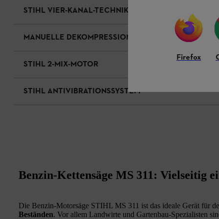
STIHL VIER-KANAL-TECHNIK
MANUELLE DEKOMPRESSION
Firefox
STIHL 2-MIX-MOTOR
STIHL ANTIVIBRATIONSSYSTEM
Benzin-Kettensäge MS 311: Vielseitig e
Die Benzin-Motorsäge STIHL MS 311 ist das ideale Gerät für d
Beständen
. Vor allem Landwirte und Gartenbau-Spezialisten sin