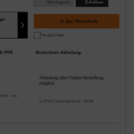
Verringern
Erhöhen
nge
In den Warenkorb
Vergleichen
ab 99€
Kostenlose Abholung
Abholung über Online-Bestellung
möglich
09.08.
-
Mo.,
Im STIHL Fachhandel ab
So., 09.08.