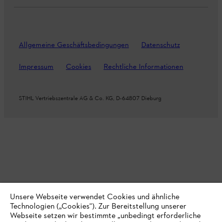
Allgemeine Geschäftsbedingungen
Datenschutz
Impressum
Cookies
Rechtliche Informationen
STIHL Vertriebszentrale AG & Co. KG, D-64807 Dieburg
Unsere Webseite verwendet Cookies und ähnliche
Technologien („Cookies“). Zur Bereitstellung unserer
Webseite setzen wir bestimmte „unbedingt erforderliche