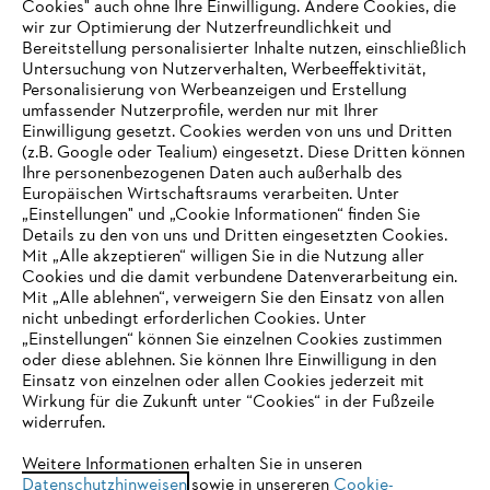
Cookies" auch ohne Ihre Einwilligung. Andere Cookies, die
wir zur Optimierung der Nutzerfreundlichkeit und
Bereitstellung personalisierter Inhalte nutzen, einschließlich
Untersuchung von Nutzerverhalten, Werbeeffektivität,
Personalisierung von Werbeanzeigen und Erstellung
umfassender Nutzerprofile, werden nur mit Ihrer
Einwilligung gesetzt. Cookies werden von uns und Dritten
(z.B. Google oder Tealium) eingesetzt. Diese Dritten können
Ihre personenbezogenen Daten auch außerhalb des
Europäischen Wirtschaftsraums verarbeiten. Unter
„Einstellungen" und „Cookie Informationen“ finden Sie
Details zu den von uns und Dritten eingesetzten Cookies.
Mit „Alle akzeptieren“ willigen Sie in die Nutzung aller
Cookies und die damit verbundene Datenverarbeitung ein.
Mit „Alle ablehnen“, verweigern Sie den Einsatz von allen
nicht unbedingt erforderlichen Cookies. Unter
IHR BROWSER WIRD NICHT
„Einstellungen“ können Sie einzelnen Cookies zustimmen
oder diese ablehnen. Sie können Ihre Einwilligung in den
UNTERSTÜTZT
Einsatz von einzelnen oder allen Cookies jederzeit mit
Wirkung für die Zukunft unter “Cookies“ in der Fußzeile
widerrufen.
Sie nutzen einen Browser, den wir noch nicht unterstützen. Für
eine optimale Nutzung unserer Seite empfehlen wir Ihnen, zu
Weitere Informationen erhalten Sie in unseren
Datenschutzhinweisen
einem der folgenden Browser zu wechseln:
sowie in unsereren
Cookie-