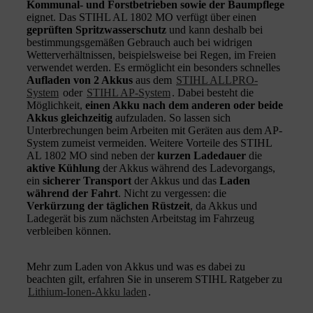
Kommunal- und Forstbetrieben sowie der Baumpflege
eignet. Das STIHL AL 1802 MO verfügt über einen
geprüften Spritzwasserschutz
und kann deshalb bei
bestimmungsgemäßen Gebrauch auch bei widrigen
Wetterverhältnissen, beispielsweise bei Regen, im Freien
verwendet werden. Es ermöglicht ein besonders schnelles
Aufladen von 2 Akkus
aus dem
STIHL ALLPRO-
System
oder
STIHL AP-System
. Dabei besteht die
Möglichkeit,
einen Akku nach dem anderen oder beide
Akkus gleichzeitig
aufzuladen. So lassen sich
Unterbrechungen beim Arbeiten mit Geräten aus dem AP-
System zumeist vermeiden. Weitere Vorteile des STIHL
AL 1802 MO sind neben der
kurzen Ladedauer
die
aktive Kühlung
der Akkus während des Ladevorgangs,
ein
sicherer Transport
der Akkus und das
Laden
während der Fahrt
. Nicht zu vergessen: die
Verkürzung der täglichen Rüstzeit
, da Akkus und
Ladegerät bis zum nächsten Arbeitstag im Fahrzeug
verbleiben können.
Mehr zum Laden von Akkus und was es dabei zu
beachten gilt, erfahren Sie in unserem STIHL Ratgeber zu
Lithium-Ionen-Akku laden
.