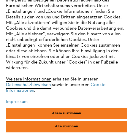
Ihre personenbezogenen Daten auch außerhalb des
Europäischen Wirtschaftsraums verarbeiten. Unter
„Einstellungen" und „Cookie Informationen“ finden Sie
Details zu den von uns und Dritten eingesetzten Cookies.
Mit „Alle akzeptieren“ willigen Sie in die Nutzung aller
Cookies und die damit verbundene Datenverarbeitung ein.
Mit „Alle ablehnen“, verweigern Sie den Einsatz von allen
nicht unbedingt erforderlichen Cookies. Unter
IHR BROWSER WIRD NICHT
„Einstellungen“ können Sie einzelnen Cookies zustimmen
oder diese ablehnen. Sie können Ihre Einwilligung in den
UNTERSTÜTZT
Einsatz von einzelnen oder allen Cookies jederzeit mit
Wirkung für die Zukunft unter “Cookies“ in der Fußzeile
widerrufen.
Sie nutzen einen Browser, den wir noch nicht unterstützen. Für
eine optimale Nutzung unserer Seite empfehlen wir Ihnen, zu
Weitere Informationen erhalten Sie in unseren
Datenschutzhinweisen
einem der folgenden Browser zu wechseln:
sowie in unsereren
Cookie-
Informationen
.
Impressum
Firefox
Chrome
Allem zustimmen
Safari
Edge
Alle ablehnen