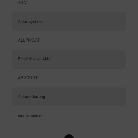
40 V
Akku-System
ALLPRO/AP
Empfohlener Akku
AP 300.0 P
Akkuentladung
nacheinander