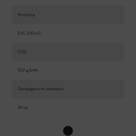
Motortyp
EVC 200.4 C
CO2
922 g/kWh
Gerätegewicht unbetankt
36 kg