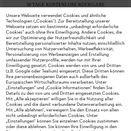
30 TAGE KOSTENLOSE RÜCKGABE
Unsere Webseite verwendet Cookies und ähnliche
Technologien („Cookies“). Zur Bereitstellung unserer
Zahlungsmöglichkeiten
Webseite setzen wir bestimmte „unbedingt erforderliche
Cookies" auch ohne Ihre Einwilligung. Andere Cookies, die
wir zur Optimierung der Nutzerfreundlichkeit und
Bereitstellung personalisierter Inhalte nutzen, einschließlich
Untersuchung von Nutzerverhalten, Werbeeffektivität,
Personalisierung von Werbeanzeigen und Erstellung
umfassender Nutzerprofile, werden nur mit Ihrer
Einwilligung gesetzt. Cookies werden von uns und Dritten
(z.B. Google oder Tealium) eingesetzt. Diese Dritten können
Ihre personenbezogenen Daten auch außerhalb des
Europäischen Wirtschaftsraums verarbeiten. Unter
Unternehmen
„Einstellungen" und „Cookie Informationen“ finden Sie
Details zu den von uns und Dritten eingesetzten Cookies.
Mit „Alle akzeptieren“ willigen Sie in die Nutzung aller
Cookies und die damit verbundene Datenverarbeitung ein.
Online Shop
Mit „Alle ablehnen“, verweigern Sie den Einsatz von allen
nicht unbedingt erforderlichen Cookies. Unter
IHR BROWSER WIRD NICHT
„Einstellungen“ können Sie einzelnen Cookies zustimmen
oder diese ablehnen. Sie können Ihre Einwilligung in den
UNTERSTÜTZT