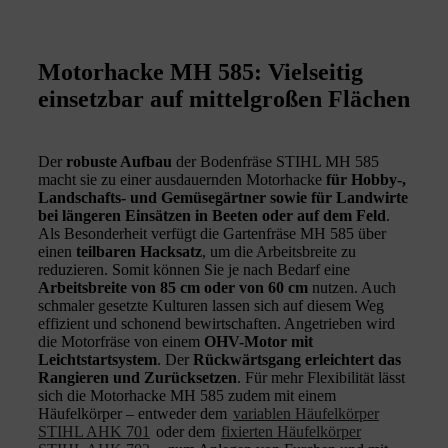
Motorhacke MH 585: Vielseitig
einsetzbar auf mittelgroßen Flächen
Der
robuste Aufbau
der Bodenfräse STIHL MH 585
macht sie zu einer ausdauernden Motorhacke
für Hobby-,
Landschafts- und Gemüsegärtner sowie für Landwirte
bei längeren Einsätzen in Beeten oder auf dem Feld
.
Als Besonderheit verfügt die Gartenfräse MH 585 über
einen
teilbaren Hacksatz
, um die Arbeitsbreite zu
reduzieren. Somit können Sie je nach Bedarf eine
Arbeitsbreite von 85 cm oder von 60 cm
nutzen. Auch
schmaler gesetzte Kulturen lassen sich auf diesem Weg
effizient und schonend bewirtschaften. Angetrieben wird
die Motorfräse von einem
OHV-Motor mit
Leichtstartsystem
. Der
Rückwärtsgang erleichtert das
Rangieren und Zurücksetzen
. Für mehr Flexibilität lässt
sich die Motorhacke MH 585 zudem mit einem
Häufelkörper – entweder dem
variablen Häufelkörper
STIHL AHK 701
oder dem
fixierten Häufelkörper