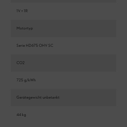
1V + 1R
Motortyp
Serie HD675 OHV SC
CO2
725 g/kWh
Gerätegewicht unbetankt
44 kg