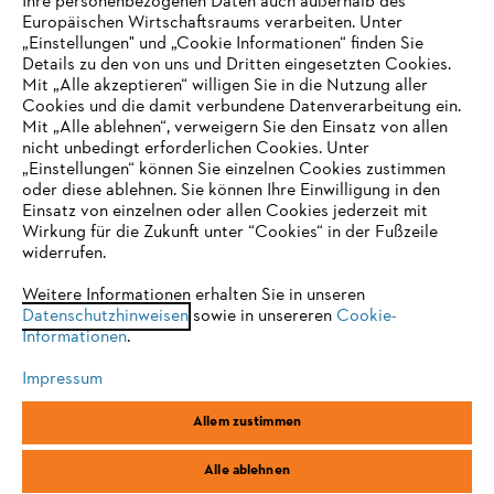
Ihre personenbezogenen Daten auch außerhalb des
Europäischen Wirtschaftsraums verarbeiten. Unter
Unternehmen
„Einstellungen" und „Cookie Informationen“ finden Sie
Details zu den von uns und Dritten eingesetzten Cookies.
Mit „Alle akzeptieren“ willigen Sie in die Nutzung aller
Cookies und die damit verbundene Datenverarbeitung ein.
Online Shop
Mit „Alle ablehnen“, verweigern Sie den Einsatz von allen
nicht unbedingt erforderlichen Cookies. Unter
IHR BROWSER WIRD NICHT
„Einstellungen“ können Sie einzelnen Cookies zustimmen
oder diese ablehnen. Sie können Ihre Einwilligung in den
UNTERSTÜTZT
Einsatz von einzelnen oder allen Cookies jederzeit mit
Service
Wirkung für die Zukunft unter “Cookies“ in der Fußzeile
widerrufen.
Sie nutzen einen Browser, den wir noch nicht unterstützen. Für
eine optimale Nutzung unserer Seite empfehlen wir Ihnen, zu
Weitere Informationen erhalten Sie in unseren
Datenschutzhinweisen
einem der folgenden Browser zu wechseln:
sowie in unsereren
Cookie-
Informationen
.
Allgemeine Geschäftsbedingungen
Datenschutz
Impressum
Impressum
Cookies
Rechtliche Informationen
Firefox
Chrome
Allem zustimmen
Safari
Edge
STIHL Vertriebszentrale AG & Co. KG, D-64807 Dieburg
Alle ablehnen