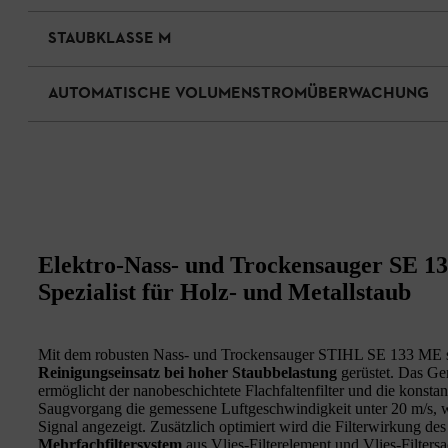
STAUBKLASSE M
AUTOMATISCHE VOLUMENSTROMÜBERWACHUNG
Elektro-Nass- und Trockensauger SE 13
Spezialist für Holz- und Metallstaub
Mit dem robusten Nass- und Trockensauger STIHL SE 133 ME s
Reinigungseinsatz bei hoher Staubbelastung
gerüstet. Das Ger
ermöglicht der nanobeschichtete Flachfaltenfilter und die konsta
Saugvorgang die gemessene Luftgeschwindigkeit unter 20 m/s, w
Signal angezeigt. Zusätzlich optimiert wird die Filterwirkung 
Mehrfachfiltersystem
aus Vlies-Filterelement und Vlies-Filters