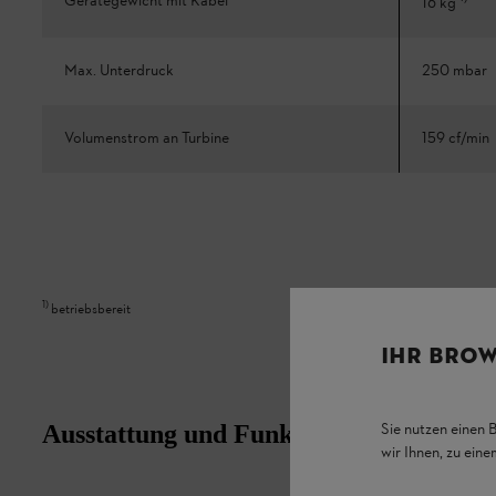
Gerätegewicht mit Kabel
16 kg
Max. Unterdruck
250 mbar
Volumenstrom an Turbine
159 cf/min
1
)
betriebsbereit
IHR BROW
Sie nutzen einen 
Ausstattung und Funktion
wir Ihnen, zu ein