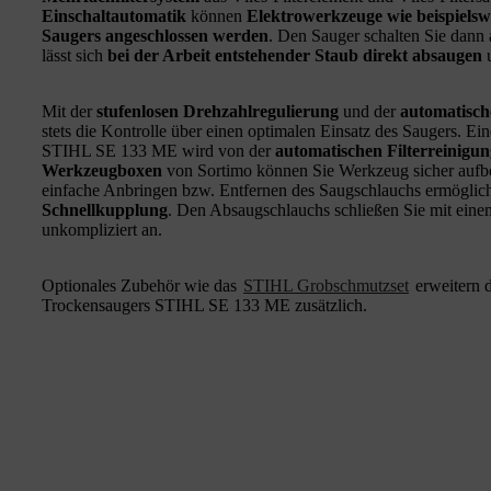
Einschaltautomatik
können
Elektrowerkzeuge wie beispielsw
Saugers angeschlossen werden
. Den Sauger schalten Sie dann
lässt sich
bei der Arbeit entstehender Staub direkt absaugen
u
Mit der
stufenlosen Drehzahlregulierung
und der
automatisc
stets die Kontrolle über einen optimalen Einsatz des Saugers. Ei
STIHL SE 133 ME wird von der
automatischen Filterreinigun
Werkzeugboxen
von Sortimo können Sie Werkzeug sicher aufb
einfache Anbringen bzw. Entfernen des Saugschlauchs ermöglic
Schnellkupplung
. Den Absaugschlauchs schließen Sie mit ein
unkompliziert an.
Optionales Zubehör wie das
STIHL Grobschmutzset
erweitern 
Trockensaugers STIHL SE 133 ME zusätzlich.