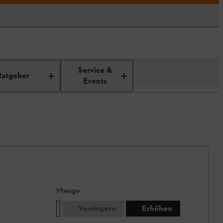
Service &
Ratgeber
Events
Menge
Verringern
Erhöhen