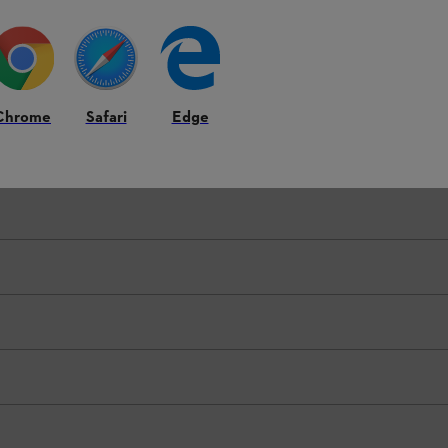
nd die konkrete Anbringung der Ausstattungsmerkmale am Produkt könne
Chrome
Safari
Edge