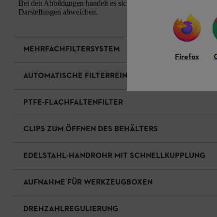
Bei den Abbildungen handelt es sich um Musterfotos. Aussehen u
Darstellungen abweichen.
MEHRFACHFILTERSYSTEM
Firefox
AUTOMATISCHE FILTERREINIGUNG
PTFE-FLACHFALTENFILTER
CLIPS ZUM ÖFFNEN DES BEHÄLTERS
EDELSTAHL-HANDROHR MIT SCHNELLKUPPLUNG
AUFNAHME FÜR WERKZEUGBOXEN
DREHZAHLREGULIERUNG