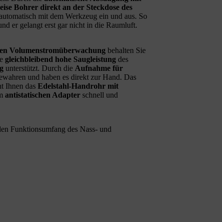
eise Bohrer direkt an der Steckdose des
 automatisch mit dem Werkzeug ein und aus. So
nd er gelangt erst gar nicht in die Raumluft.
hen Volumenstromüberwachung
behalten Sie
ne
gleichbleibend hohe Saugleistung
des
g
unterstützt. Durch die
Aufnahme für
ewahren und haben es direkt zur Hand. Das
ht Ihnen das
Edelstahl-Handrohr mit
em
antistatischen Adapter
schnell und
den Funktionsumfang des Nass- und