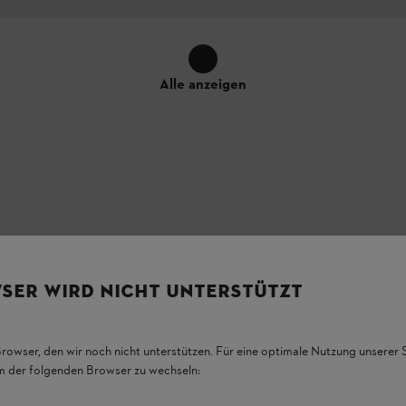
Alle anzeigen
nd die konkrete Anbringung der Ausstattungsmerkmale am Produkt könne
SER WIRD NICHT UNTERSTÜTZT
Browser, den wir noch nicht unterstützen. Für eine optimale Nutzung unserer
em der folgenden Browser zu wechseln: