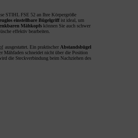
nse STIHL FSE 52 an Ihre Körpergröße
uglos einstellbare Bügelgriff
ist ideal, um
enkbaren Mähkopfs
können Sie auch schwer
sche effektiv bearbeiten.
pf
ausgestattet. Ein praktischer
Abstandsbügel
r Mähfaden schneidet nicht über die Position
ird die Steckverbindung beim Nachziehen des