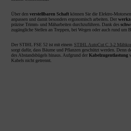
Über den
verstellbaren Schaft
können Sie die Elektro-Motorse
anpassen und damit besonders ergonomisch arbeiten. Der
werkze
präzise Trimm- und Mäharbeiten durchzuführen. Dank des
schw
zugängliche Stellen an Treppen, bei Wegen oder auch rund um Bü
Der STIHL FSE 52 ist mit einem
STIHL AutoCut C 3-2 Mähko
sorgt dafür, dass Bäume und Pflanzen geschützt werden. Denn de
des Abstandsbügels hinaus. Aufgrund der
Kabelzugentlastung
w
Kabels nicht getrennt.