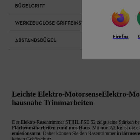
BÜGELGRIFF
WERKZEUGLOSE GRIFFEINSTELLUNG
Firefox
ABSTANDSBÜGEL
Leichte Elektro-MotorsenseElektro-Mo
hausnahe Trimmarbeiten
Der Elektro-Rasentrimmer STIHL FSE 52 zeigt seine Stärken b
Flächenmäharbeiten rund ums Haus
. Mit
nur 2,2 kg
ist die e
emissionsarm
. Daher können Sie den Rasentrimmer
in lärmsen
keinen Gehörschutz.