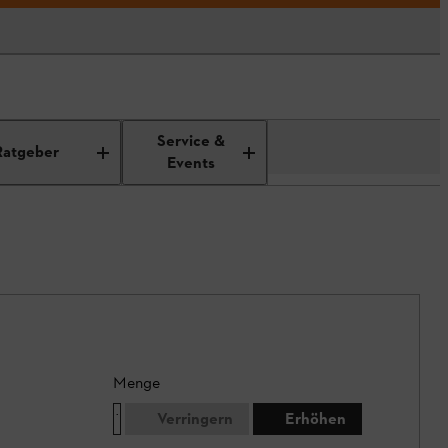
Service &
Ratgeber
Events
Menge
Verringern
Erhöhen