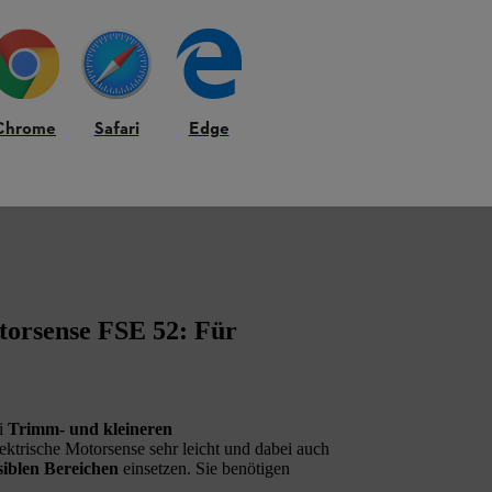
Chrome
Safari
Edge
torsense FSE 52: Für
ei
Trimm- und kleineren
lektrische Motorsense sehr leicht und dabei auch
siblen Bereichen
einsetzen. Sie benötigen