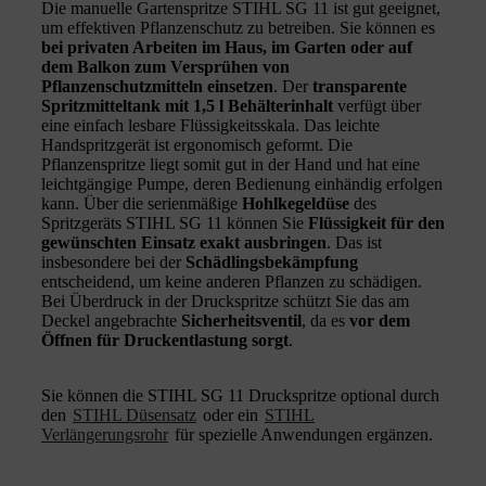
Die manuelle Gartenspritze STIHL SG 11 ist gut geeignet,
um effektiven Pflanzenschutz zu betreiben. Sie können es
bei privaten Arbeiten im Haus, im Garten oder auf
dem Balkon zum Versprühen von
Pflanzenschutzmitteln einsetzen
. Der
transparente
Spritzmitteltank mit 1,5 l Behälterinhalt
verfügt über
eine einfach lesbare Flüssigkeitsskala. Das leichte
Handspritzgerät ist ergonomisch geformt. Die
Pflanzenspritze liegt somit gut in der Hand und hat eine
leichtgängige Pumpe, deren Bedienung einhändig erfolgen
kann. Über die serienmäßige
Hohlkegeldüse
des
Spritzgeräts STIHL SG 11 können Sie
Flüssigkeit für den
gewünschten Einsatz exakt ausbringen
. Das ist
insbesondere bei der
Schädlingsbekämpfung
entscheidend, um keine anderen Pflanzen zu schädigen.
Bei Überdruck in der Druckspritze schützt Sie das am
Deckel angebrachte
Sicherheitsventil
, da es
vor dem
Öffnen für Druckentlastung sorgt
.
Sie können die STIHL SG 11 Druckspritze optional durch
den
STIHL Düsensatz
oder ein
STIHL
Verlängerungsrohr
für spezielle Anwendungen ergänzen.