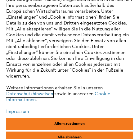
Ihre personenbezogenen Daten auch außerhalb des
Europäischen Wirtschaftsraums verarbeiten. Unter
Unternehmen
„Einstellungen" und „Cookie Informationen“ finden Sie
Details zu den von uns und Dritten eingesetzten Cookies.
Mit „Alle akzeptieren“ willigen Sie in die Nutzung aller
Cookies und die damit verbundene Datenverarbeitung ein.
Online Shop
Mit „Alle ablehnen“, verweigern Sie den Einsatz von allen
nicht unbedingt erforderlichen Cookies. Unter
IHR BROWSER WIRD NICHT
„Einstellungen“ können Sie einzelnen Cookies zustimmen
oder diese ablehnen. Sie können Ihre Einwilligung in den
UNTERSTÜTZT
Einsatz von einzelnen oder allen Cookies jederzeit mit
Service
Wirkung für die Zukunft unter “Cookies“ in der Fußzeile
widerrufen.
Sie nutzen einen Browser, den wir noch nicht unterstützen. Für
eine optimale Nutzung unserer Seite empfehlen wir Ihnen, zu
Weitere Informationen erhalten Sie in unseren
Datenschutzhinweisen
einem der folgenden Browser zu wechseln:
sowie in unsereren
Cookie-
Informationen
.
Allgemeine Geschäftsbedingungen
Datenschutz
Impressum
Impressum
Cookies
Rechtliche Informationen
Firefox
Chrome
Allem zustimmen
Safari
Edge
STIHL Vertriebszentrale AG & Co. KG, D-64807 Dieburg
Alle ablehnen