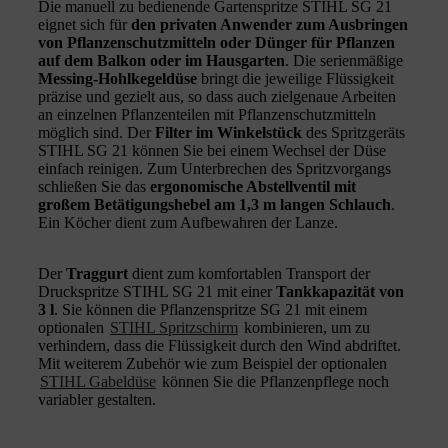
Die manuell zu bedienende Gartenspritze STIHL SG 21
eignet sich für
den privaten Anwender zum Ausbringen
von Pflanzenschutzmitteln oder Dünger für Pflanzen
auf dem Balkon oder im Hausgarten
. Die serienmäßige
Messing-Hohlkegeldüse
bringt die jeweilige Flüssigkeit
präzise und gezielt aus, so dass auch zielgenaue Arbeiten
an einzelnen Pflanzenteilen mit Pflanzenschutzmitteln
möglich sind. Der
Filter im Winkelstück
des Spritzgeräts
STIHL SG 21 können Sie bei einem Wechsel der Düse
einfach reinigen. Zum Unterbrechen des Spritzvorgangs
schließen Sie das
ergonomische Abstellventil mit
großem Betätigungshebel am 1,3 m langen Schlauch
.
Ein Köcher dient zum Aufbewahren der Lanze.
Der
Traggurt
dient zum komfortablen Transport der
Druckspritze STIHL SG 21 mit einer
Tankkapazität von
3 l
. Sie können die Pflanzenspritze SG 21 mit einem
optionalen
STIHL Spritzschirm
kombinieren, um zu
verhindern, dass die Flüssigkeit durch den Wind abdriftet.
Mit weiterem Zubehör wie zum Beispiel der optionalen
STIHL Gabeldüse
können Sie die Pflanzenpflege noch
variabler gestalten.