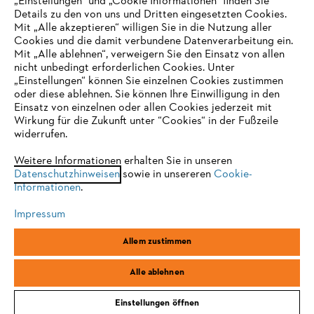
„Einstellungen" und „Cookie Informationen“ finden Sie
Details zu den von uns und Dritten eingesetzten Cookies.
Mit „Alle akzeptieren“ willigen Sie in die Nutzung aller
Cookies und die damit verbundene Datenverarbeitung ein.
Mit „Alle ablehnen“, verweigern Sie den Einsatz von allen
nicht unbedingt erforderlichen Cookies. Unter
IHR BROWSER WIRD NICHT
„Einstellungen“ können Sie einzelnen Cookies zustimmen
oder diese ablehnen. Sie können Ihre Einwilligung in den
UNTERSTÜTZT
Einsatz von einzelnen oder allen Cookies jederzeit mit
Wirkung für die Zukunft unter “Cookies“ in der Fußzeile
widerrufen.
Sie nutzen einen Browser, den wir noch nicht unterstützen. Für
eine optimale Nutzung unserer Seite empfehlen wir Ihnen, zu
Weitere Informationen erhalten Sie in unseren
Datenschutzhinweisen
einem der folgenden Browser zu wechseln:
sowie in unsereren
Cookie-
Informationen
.
Impressum
Firefox
Chrome
Allem zustimmen
Safari
Edge
Alle ablehnen
Einstellungen öffnen