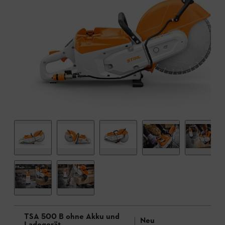
TSA 500 B ohne Akku und
Neu
Ladegerät