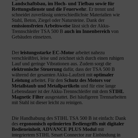
Landschaftsbau, im Hoch- und Tiefbau sowie für
Rettungsdienste und die Feuerwehr
. Er trennt und
schneidet zuverlässig unterschiedlichste Materialien wie
Stahl, Beton, Ziegel oder Natursteine. Dank der
emissionsfreien Arbeitsweise
lässt sich der Akku-
Trennschleifer TSA 500 B
auch im Innenbereich
von
Gebäuden einsetzen.
Der
leistungsstarke EC-Motor
arbeitet nahezu
verschleißfrei, leise und zeichnet sich durch einen ruhigen
Lauf und geringe Vibrationen aus. Zudem sorgt die
elektronische Steuerung
dafür, dass der TSA 500 B
während der gesamten Akku-Laufzeit mit
optimaler
Leistung
arbeitet. Für den
Schutz des Motors vor
Metallstaub und Metallpartikeln
und für eine lange
Lebensdauer ist der Akku-Trennschleifer mit dem
STIHL
Magnetic Filter
ausgestattet. Bei häufigeren Trennarbeiten
mit Stahl ist dieser leicht zu reinigen.
Die Handhabung des STIHL TSA 500 B ist einfach: Dank
des
ergonomisch optimierten Bediengriffs mit digitaler
Bedieneinheit, ADVANCE PLUS Modul
mit
integriertem STIHL Smart Connector zur Einbindung in