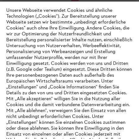
Unsere Webseite verwendet Cookies und ähnliche
Technologien („Cookies“). Zur Bereitstellung unserer
Webseite setzen wir bestimmte „unbedingt erforderliche
Cookies" auch ohne Ihre Einwilligung. Andere Cookies, die
Unternehmen
wir zur Optimierung der Nutzerfreundlichkeit und
Bereitstellung personalisierter Inhalte nutzen, einschließlich
Untersuchung von Nutzerverhalten, Werbeeffektivität,
Personalisierung von Werbeanzeigen und Erstellung
Online Shop
umfassender Nutzerprofile, werden nur mit Ihrer
Einwilligung gesetzt. Cookies werden von uns und Dritten
(z.B. Google oder Tealium) eingesetzt. Diese Dritten können
Ihre personenbezogenen Daten auch außerhalb des
Europäischen Wirtschaftsraums verarbeiten. Unter
Service
„Einstellungen" und „Cookie Informationen“ finden Sie
Details zu den von uns und Dritten eingesetzten Cookies.
Mit „Alle akzeptieren“ willigen Sie in die Nutzung aller
Cookies und die damit verbundene Datenverarbeitung ein.
Mit „Alle ablehnen“, verweigern Sie den Einsatz von allen
nicht unbedingt erforderlichen Cookies. Unter
Allgemeine Geschäftsbedingungen
Datenschutz
IHR BROWSER WIRD NICHT
„Einstellungen“ können Sie einzelnen Cookies zustimmen
oder diese ablehnen. Sie können Ihre Einwilligung in den
UNTERSTÜTZT
Impressum
Cookies
Rechtliche Informationen
Einsatz von einzelnen oder allen Cookies jederzeit mit