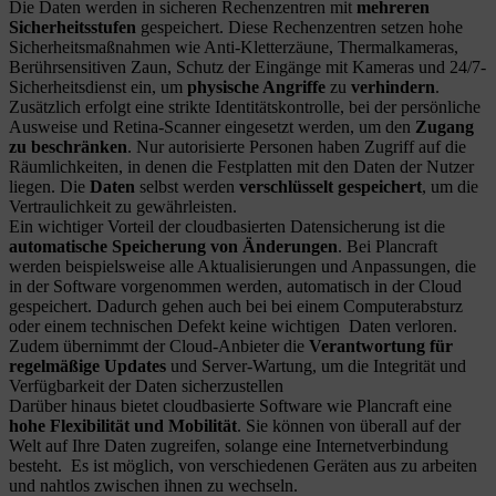
Die Daten werden in sicheren Rechenzentren mit
mehreren
Sicherheitsstufen
gespeichert. Diese Rechenzentren setzen hohe
Sicherheitsmaßnahmen wie Anti-Kletterzäune, Thermalkameras,
Berührsensitiven Zaun, Schutz der Eingänge mit Kameras und 24/7-
Sicherheitsdienst ein, um
physische Angriffe
zu
verhindern
.
Zusätzlich erfolgt eine strikte Identitätskontrolle, bei der persönliche
Ausweise und Retina-Scanner eingesetzt werden, um den
Zugang
zu beschränken
. Nur autorisierte Personen haben Zugriff auf die
Räumlichkeiten, in denen die Festplatten mit den Daten der Nutzer
liegen. Die
Daten
selbst werden
verschlüsselt
gespeichert
, um die
Vertraulichkeit zu gewährleisten.
Ein wichtiger Vorteil der cloudbasierten Datensicherung ist die
automatische Speicherung von Änderungen
. Bei Plancraft
werden beispielsweise alle Aktualisierungen und Anpassungen, die
in der Software vorgenommen werden, automatisch in der Cloud
gespeichert. Dadurch gehen auch bei bei einem Computerabsturz
oder einem technischen Defekt keine wichtigen Daten verloren.
Zudem übernimmt der Cloud-Anbieter die
Verantwortung für
regelmäßige Updates
und Server-Wartung, um die Integrität und
Verfügbarkeit der Daten sicherzustellen
Darüber hinaus bietet cloudbasierte Software wie Plancraft eine
hohe Flexibilität und Mobilität
. Sie können von überall auf der
Welt auf Ihre Daten zugreifen, solange eine Internetverbindung
besteht. Es ist möglich, von verschiedenen Geräten aus zu arbeiten
und nahtlos zwischen ihnen zu wechseln.