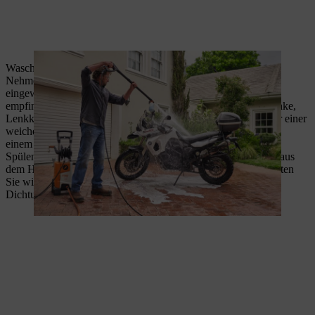
Waschen Sie das Motorrad oder den Roller nun mit der Hand.
Nehmen Sie dafür einen Schwamm und entfernen Sie die
eingeweichten Verschmutzungen. Reinigen Sie auch die
empfindlichen Bauteile wie Wasser- und Ölkühler, Hebelgelenke,
Lenkkopflager oder O-Ring-Ketten mit einem Schwamm oder einer
weichen Bürste. Die Felgen reinigen Sie am besten mit
einem
Waschbürsten-Aufsatz
auf Ihrem Hochdruckreiniger.
Spülen Sie Reinigungsmittel und Schmutz mit klarem Wasser aus
dem Hochdruckreiniger von Ihrem Motorrad oder Roller. Achten
Sie wieder darauf, den Strahl nicht auf empfindliche Teile und
Dichtungen zu richten.