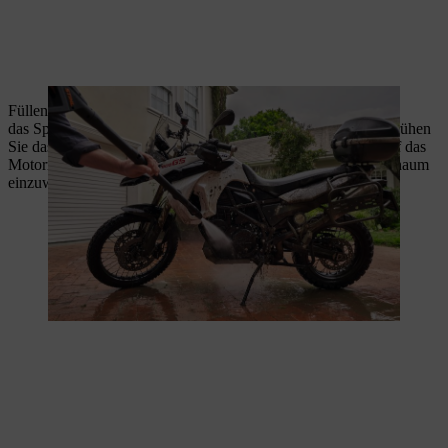
Füllen Sie Fahrzeugshampoo nach
Bedienungsanleitung
in
das Sprühset und befestigen Sie es am Hochdruckreiniger. Sprühen
Sie das Reinigungsmittel dann mit dem Hochdruckreiniger auf das
Motorrad, um Schmutz wie Ölreste oder Insekten mit dem Schaum
einzuweichen.