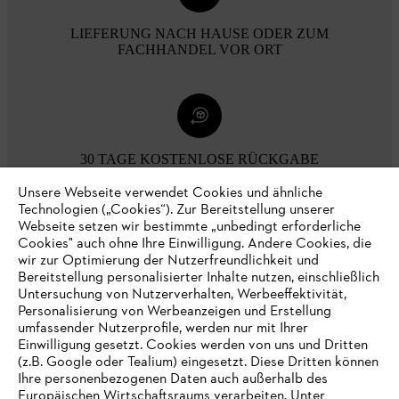
LIEFERUNG NACH HAUSE ODER ZUM
FACHHANDEL VOR ORT
30 TAGE KOSTENLOSE RÜCKGABE
Unsere Webseite verwendet Cookies und ähnliche
Technologien („Cookies“). Zur Bereitstellung unserer
Zahlungsmöglichkeiten
Webseite setzen wir bestimmte „unbedingt erforderliche
Cookies" auch ohne Ihre Einwilligung. Andere Cookies, die
wir zur Optimierung der Nutzerfreundlichkeit und
Bereitstellung personalisierter Inhalte nutzen, einschließlich
Untersuchung von Nutzerverhalten, Werbeeffektivität,
Personalisierung von Werbeanzeigen und Erstellung
umfassender Nutzerprofile, werden nur mit Ihrer
Einwilligung gesetzt. Cookies werden von uns und Dritten
(z.B. Google oder Tealium) eingesetzt. Diese Dritten können
Ihre personenbezogenen Daten auch außerhalb des
Europäischen Wirtschaftsraums verarbeiten. Unter