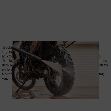
Trocknen Sie Ihr Motorrad gründlich ab. Nutzen Sie für das
sogenannte Abledern entweder ein Ledertuch oder ein weiches
Mikrofasertuch. Letzteres verringert die Gefahr, den Lack beim
Trocknen zu beschädigen. Wenn vorhanden, hilft ein Luftstrahl aus
dem Kompressor dabei, Wasser aus schwer zugänglichen Stellen zu
entfernen. Indem Sie Ihr Motorrad oder Ihren
Roller gründlich abtrocknen, beugen Sie schädlicher Rostbildung
vor.