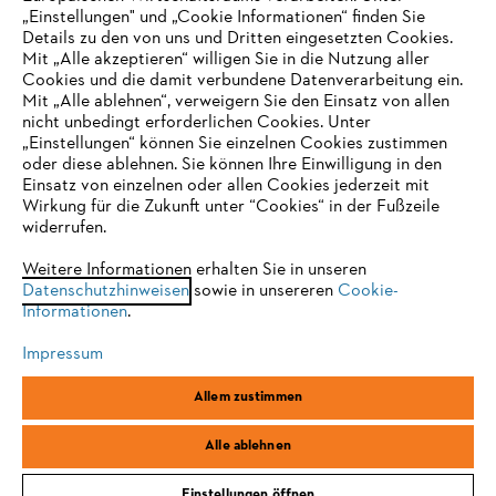
Unternehmen
„Einstellungen" und „Cookie Informationen“ finden Sie
Details zu den von uns und Dritten eingesetzten Cookies.
Mit „Alle akzeptieren“ willigen Sie in die Nutzung aller
Cookies und die damit verbundene Datenverarbeitung ein.
Online Shop
Mit „Alle ablehnen“, verweigern Sie den Einsatz von allen
nicht unbedingt erforderlichen Cookies. Unter
IHR BROWSER WIRD NICHT
„Einstellungen“ können Sie einzelnen Cookies zustimmen
oder diese ablehnen. Sie können Ihre Einwilligung in den
UNTERSTÜTZT
Einsatz von einzelnen oder allen Cookies jederzeit mit
Service
Wirkung für die Zukunft unter “Cookies“ in der Fußzeile
widerrufen.
Sie nutzen einen Browser, den wir noch nicht unterstützen. Für
eine optimale Nutzung unserer Seite empfehlen wir Ihnen, zu
Weitere Informationen erhalten Sie in unseren
Datenschutzhinweisen
einem der folgenden Browser zu wechseln:
sowie in unsereren
Cookie-
Informationen
.
Allgemeine Geschäftsbedingungen
Datenschutz
Impressum
Impressum
Cookies
Rechtliche Informationen
Firefox
Chrome
Allem zustimmen
Safari
Edge
STIHL Vertriebszentrale AG & Co. KG, D-64807 Dieburg
Alle ablehnen
Einstellungen öffnen