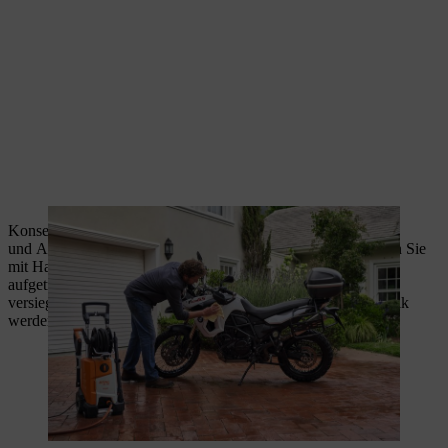
Konservieren Sie Metallteile mit Sprühöl. Chrom-
und Aluteile können Sie mit Polierwatte pflegen, Lack pflegen Sie
mit Hartwachs, das mit einem weichen Tuch oder Polierwatte
aufgetragen wird und die Oberfläche
versiegelt. Unlackierte Motorradteile und Abschnitte aus Plastik
werden am besten mit speziellen Polituren behandelt.