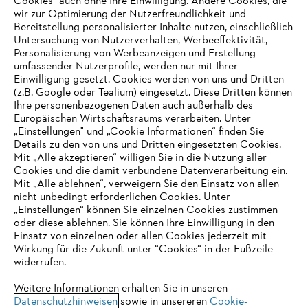
Cookies" auch ohne Ihre Einwilligung. Andere Cookies, die
wir zur Optimierung der Nutzerfreundlichkeit und
Bereitstellung personalisierter Inhalte nutzen, einschließlich
Untersuchung von Nutzerverhalten, Werbeeffektivität,
Personalisierung von Werbeanzeigen und Erstellung
umfassender Nutzerprofile, werden nur mit Ihrer
Einwilligung gesetzt. Cookies werden von uns und Dritten
(z.B. Google oder Tealium) eingesetzt. Diese Dritten können
Ihre personenbezogenen Daten auch außerhalb des
Europäischen Wirtschaftsraums verarbeiten. Unter
Unternehmen
„Einstellungen" und „Cookie Informationen“ finden Sie
Details zu den von uns und Dritten eingesetzten Cookies.
Mit „Alle akzeptieren“ willigen Sie in die Nutzung aller
Cookies und die damit verbundene Datenverarbeitung ein.
Online Shop
Mit „Alle ablehnen“, verweigern Sie den Einsatz von allen
nicht unbedingt erforderlichen Cookies. Unter
IHR BROWSER WIRD NICHT
„Einstellungen“ können Sie einzelnen Cookies zustimmen
oder diese ablehnen. Sie können Ihre Einwilligung in den
UNTERSTÜTZT
Einsatz von einzelnen oder allen Cookies jederzeit mit
Service
Wirkung für die Zukunft unter “Cookies“ in der Fußzeile
widerrufen.
Sie nutzen einen Browser, den wir noch nicht unterstützen. Für
eine optimale Nutzung unserer Seite empfehlen wir Ihnen, zu
Weitere Informationen erhalten Sie in unseren
Datenschutzhinweisen
einem der folgenden Browser zu wechseln:
sowie in unsereren
Cookie-