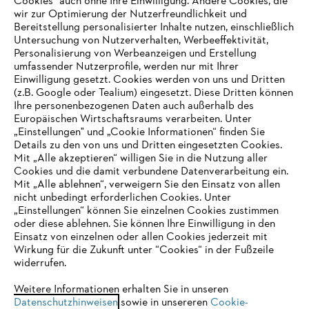
Cookies" auch ohne Ihre Einwilligung. Andere Cookies, die
wir zur Optimierung der Nutzerfreundlichkeit und
Bereitstellung personalisierter Inhalte nutzen, einschließlich
Untersuchung von Nutzerverhalten, Werbeeffektivität,
Personalisierung von Werbeanzeigen und Erstellung
umfassender Nutzerprofile, werden nur mit Ihrer
Einwilligung gesetzt. Cookies werden von uns und Dritten
(z.B. Google oder Tealium) eingesetzt. Diese Dritten können
Ihre personenbezogenen Daten auch außerhalb des
Europäischen Wirtschaftsraums verarbeiten. Unter
Unternehmen
„Einstellungen" und „Cookie Informationen“ finden Sie
Details zu den von uns und Dritten eingesetzten Cookies.
Mit „Alle akzeptieren“ willigen Sie in die Nutzung aller
Cookies und die damit verbundene Datenverarbeitung ein.
Online Shop
Mit „Alle ablehnen“, verweigern Sie den Einsatz von allen
nicht unbedingt erforderlichen Cookies. Unter
IHR BROWSER WIRD NICHT
„Einstellungen“ können Sie einzelnen Cookies zustimmen
oder diese ablehnen. Sie können Ihre Einwilligung in den
UNTERSTÜTZT
Einsatz von einzelnen oder allen Cookies jederzeit mit
Service
Wirkung für die Zukunft unter “Cookies“ in der Fußzeile
widerrufen.
Sie nutzen einen Browser, den wir noch nicht unterstützen. Für
eine optimale Nutzung unserer Seite empfehlen wir Ihnen, zu
Weitere Informationen erhalten Sie in unseren
Datenschutzhinweisen
einem der folgenden Browser zu wechseln:
sowie in unsereren
Cookie-