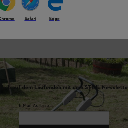
Chrome
Safari
Edge
Bleib auf dem Laufenden mit dem STIHL Newslette
E-Mail-Adresse