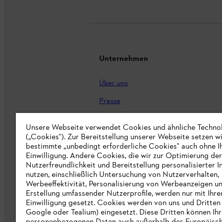
Unternehmen
Über uns
Presse
Karriere
Unsere Webseite verwendet Cookies und ähnliche Techno
STIHL Markenshop
(„Cookies“). Zur Bereitstellung unserer Webseite setzen w
bestimmte „unbedingt erforderliche Cookies" auch ohne I
Nachhaltigkeit
Einwilligung. Andere Cookies, die wir zur Optimierung der
Nutzerfreundlichkeit und Bereitstellung personalisierter I
STIHL Hinweisgebersystem
nutzen, einschließlich Untersuchung von Nutzerverhalten,
Werbeeffektivität, Personalisierung von Werbeanzeigen u
Informationen für Lieferunternehmen
Erstellung umfassender Nutzerprofile, werden nur mit Ihre
Einwilligung gesetzt. Cookies werden von uns und Dritten 
Google oder Tealium) eingesetzt. Diese Dritten können Ih
Erklärung zur Barrierefreiheit