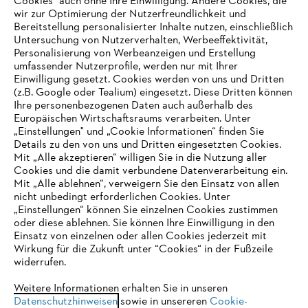
Cookies" auch ohne Ihre Einwilligung. Andere Cookies, die
wir zur Optimierung der Nutzerfreundlichkeit und
Bereitstellung personalisierter Inhalte nutzen, einschließlich
Untersuchung von Nutzerverhalten, Werbeeffektivität,
Personalisierung von Werbeanzeigen und Erstellung
umfassender Nutzerprofile, werden nur mit Ihrer
Einwilligung gesetzt. Cookies werden von uns und Dritten
(z.B. Google oder Tealium) eingesetzt. Diese Dritten können
Ihre personenbezogenen Daten auch außerhalb des
Europäischen Wirtschaftsraums verarbeiten. Unter
Unternehmen
„Einstellungen" und „Cookie Informationen“ finden Sie
Details zu den von uns und Dritten eingesetzten Cookies.
Mit „Alle akzeptieren“ willigen Sie in die Nutzung aller
Cookies und die damit verbundene Datenverarbeitung ein.
Online Shop
Mit „Alle ablehnen“, verweigern Sie den Einsatz von allen
nicht unbedingt erforderlichen Cookies. Unter
IHR BROWSER WIRD NICHT
„Einstellungen“ können Sie einzelnen Cookies zustimmen
oder diese ablehnen. Sie können Ihre Einwilligung in den
UNTERSTÜTZT
Einsatz von einzelnen oder allen Cookies jederzeit mit
Service
Wirkung für die Zukunft unter “Cookies“ in der Fußzeile
widerrufen.
Sie nutzen einen Browser, den wir noch nicht unterstützen. Für
eine optimale Nutzung unserer Seite empfehlen wir Ihnen, zu
Weitere Informationen erhalten Sie in unseren
Datenschutzhinweisen
einem der folgenden Browser zu wechseln:
sowie in unsereren
Cookie-