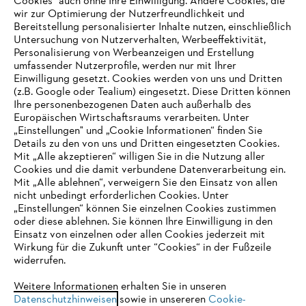
Cookies" auch ohne Ihre Einwilligung. Andere Cookies, die
wir zur Optimierung der Nutzerfreundlichkeit und
Bereitstellung personalisierter Inhalte nutzen, einschließlich
Untersuchung von Nutzerverhalten, Werbeeffektivität,
Personalisierung von Werbeanzeigen und Erstellung
umfassender Nutzerprofile, werden nur mit Ihrer
Einwilligung gesetzt. Cookies werden von uns und Dritten
(z.B. Google oder Tealium) eingesetzt. Diese Dritten können
Ihre personenbezogenen Daten auch außerhalb des
Europäischen Wirtschaftsraums verarbeiten. Unter
Unternehmen
„Einstellungen" und „Cookie Informationen“ finden Sie
Details zu den von uns und Dritten eingesetzten Cookies.
Mit „Alle akzeptieren“ willigen Sie in die Nutzung aller
Cookies und die damit verbundene Datenverarbeitung ein.
Online Shop
Mit „Alle ablehnen“, verweigern Sie den Einsatz von allen
nicht unbedingt erforderlichen Cookies. Unter
IHR BROWSER WIRD NICHT
„Einstellungen“ können Sie einzelnen Cookies zustimmen
oder diese ablehnen. Sie können Ihre Einwilligung in den
UNTERSTÜTZT
Einsatz von einzelnen oder allen Cookies jederzeit mit
Service
Wirkung für die Zukunft unter “Cookies“ in der Fußzeile
widerrufen.
Sie nutzen einen Browser, den wir noch nicht unterstützen. Für
eine optimale Nutzung unserer Seite empfehlen wir Ihnen, zu
Weitere Informationen erhalten Sie in unseren
Datenschutzhinweisen
einem der folgenden Browser zu wechseln:
sowie in unsereren
Cookie-