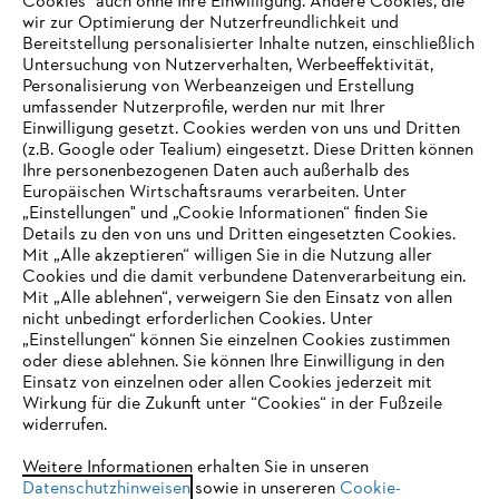
Cookies" auch ohne Ihre Einwilligung. Andere Cookies, die
wir zur Optimierung der Nutzerfreundlichkeit und
Bereitstellung personalisierter Inhalte nutzen, einschließlich
Untersuchung von Nutzerverhalten, Werbeeffektivität,
Personalisierung von Werbeanzeigen und Erstellung
umfassender Nutzerprofile, werden nur mit Ihrer
Einwilligung gesetzt. Cookies werden von uns und Dritten
(z.B. Google oder Tealium) eingesetzt. Diese Dritten können
Ihre personenbezogenen Daten auch außerhalb des
Europäischen Wirtschaftsraums verarbeiten. Unter
Unternehmen
„Einstellungen" und „Cookie Informationen“ finden Sie
Details zu den von uns und Dritten eingesetzten Cookies.
Mit „Alle akzeptieren“ willigen Sie in die Nutzung aller
Cookies und die damit verbundene Datenverarbeitung ein.
Online Shop
Mit „Alle ablehnen“, verweigern Sie den Einsatz von allen
nicht unbedingt erforderlichen Cookies. Unter
IHR BROWSER WIRD NICHT
„Einstellungen“ können Sie einzelnen Cookies zustimmen
oder diese ablehnen. Sie können Ihre Einwilligung in den
UNTERSTÜTZT
Einsatz von einzelnen oder allen Cookies jederzeit mit
Service
Wirkung für die Zukunft unter “Cookies“ in der Fußzeile
widerrufen.
Sie nutzen einen Browser, den wir noch nicht unterstützen. Für
eine optimale Nutzung unserer Seite empfehlen wir Ihnen, zu
Weitere Informationen erhalten Sie in unseren
Datenschutzhinweisen
einem der folgenden Browser zu wechseln:
sowie in unsereren
Cookie-