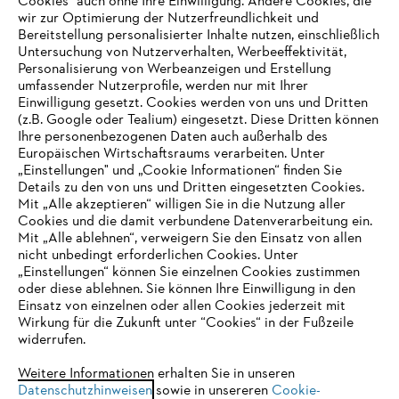
Cookies" auch ohne Ihre Einwilligung. Andere Cookies, die
wir zur Optimierung der Nutzerfreundlichkeit und
Bereitstellung personalisierter Inhalte nutzen, einschließlich
Untersuchung von Nutzerverhalten, Werbeeffektivität,
Personalisierung von Werbeanzeigen und Erstellung
umfassender Nutzerprofile, werden nur mit Ihrer
Einwilligung gesetzt. Cookies werden von uns und Dritten
(z.B. Google oder Tealium) eingesetzt. Diese Dritten können
Ihre personenbezogenen Daten auch außerhalb des
Europäischen Wirtschaftsraums verarbeiten. Unter
Unternehmen
„Einstellungen" und „Cookie Informationen“ finden Sie
Details zu den von uns und Dritten eingesetzten Cookies.
Mit „Alle akzeptieren“ willigen Sie in die Nutzung aller
Cookies und die damit verbundene Datenverarbeitung ein.
Online Shop
Mit „Alle ablehnen“, verweigern Sie den Einsatz von allen
nicht unbedingt erforderlichen Cookies. Unter
IHR BROWSER WIRD NICHT
„Einstellungen“ können Sie einzelnen Cookies zustimmen
oder diese ablehnen. Sie können Ihre Einwilligung in den
UNTERSTÜTZT
Einsatz von einzelnen oder allen Cookies jederzeit mit
Service
Wirkung für die Zukunft unter “Cookies“ in der Fußzeile
widerrufen.
Sie nutzen einen Browser, den wir noch nicht unterstützen. Für
eine optimale Nutzung unserer Seite empfehlen wir Ihnen, zu
Weitere Informationen erhalten Sie in unseren
Datenschutzhinweisen
einem der folgenden Browser zu wechseln:
sowie in unsereren
Cookie-