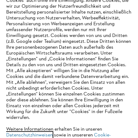
Cookies" auch ohne Ihre Einwilligung. Andere Cookies, die
wir zur Optimierung der Nutzerfreundlichkeit und
Bereitstellung personalisierter Inhalte nutzen, einschließlich
Untersuchung von Nutzerverhalten, Werbeeffektivität,
Personalisierung von Werbeanzeigen und Erstellung
umfassender Nutzerprofile, werden nur mit Ihrer
Einwilligung gesetzt. Cookies werden von uns und Dritten
(z.B. Google oder Tealium) eingesetzt. Diese Dritten können
Ihre personenbezogenen Daten auch außerhalb des
Europäischen Wirtschaftsraums verarbeiten. Unter
Unternehmen
„Einstellungen" und „Cookie Informationen“ finden Sie
Details zu den von uns und Dritten eingesetzten Cookies.
Mit „Alle akzeptieren“ willigen Sie in die Nutzung aller
Cookies und die damit verbundene Datenverarbeitung ein.
Online Shop
Mit „Alle ablehnen“, verweigern Sie den Einsatz von allen
nicht unbedingt erforderlichen Cookies. Unter
IHR BROWSER WIRD NICHT
„Einstellungen“ können Sie einzelnen Cookies zustimmen
oder diese ablehnen. Sie können Ihre Einwilligung in den
UNTERSTÜTZT
Einsatz von einzelnen oder allen Cookies jederzeit mit
Service
Wirkung für die Zukunft unter “Cookies“ in der Fußzeile
widerrufen.
Sie nutzen einen Browser, den wir noch nicht unterstützen. Für
eine optimale Nutzung unserer Seite empfehlen wir Ihnen, zu
Weitere Informationen erhalten Sie in unseren
Datenschutzhinweisen
einem der folgenden Browser zu wechseln:
sowie in unsereren
Cookie-