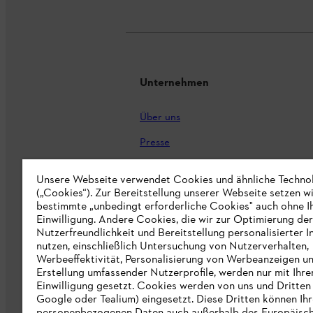
Unternehmen
Über uns
Presse
Karriere
Unsere Webseite verwendet Cookies und ähnliche Techno
STIHL Markenshop
(„Cookies“). Zur Bereitstellung unserer Webseite setzen w
bestimmte „unbedingt erforderliche Cookies" auch ohne I
Nachhaltigkeit
Einwilligung. Andere Cookies, die wir zur Optimierung der
Nutzerfreundlichkeit und Bereitstellung personalisierter I
STIHL Hinweisgebersystem
nutzen, einschließlich Untersuchung von Nutzerverhalten,
Werbeeffektivität, Personalisierung von Werbeanzeigen u
Informationen für Lieferunternehmen
Erstellung umfassender Nutzerprofile, werden nur mit Ihre
Einwilligung gesetzt. Cookies werden von uns und Dritten 
Google oder Tealium) eingesetzt. Diese Dritten können Ih
Erklärung zur Barrierefreiheit