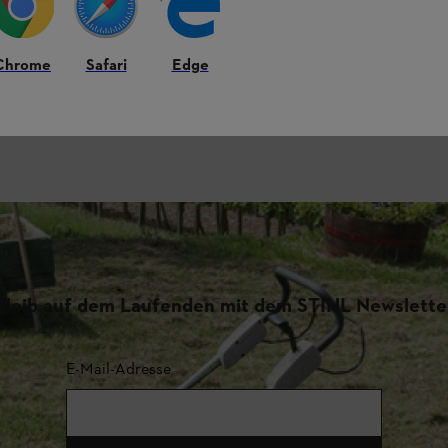
Chrome
Safari
Edge
Bleib auf dem Laufenden mit dem STIHL Newslette
E-Mail-Adresse