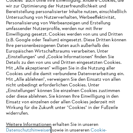
Cookies" auch ohne Ihre Einwilligung. Andere Cookies, die
wir zur Optimierung der Nutzerfreundlichkeit und
Bereitstellung personalisierter Inhalte nutzen, einschließlich
Untersuchung von Nutzerverhalten, Werbeeffektivität,
Personalisierung von Werbeanzeigen und Erstellung
umfassender Nutzerprofile, werden nur mit Ihrer
Einwilligung gesetzt. Cookies werden von uns und Dritten
(z.B. Google oder Tealium) eingesetzt. Diese Dritten können
Ihre personenbezogenen Daten auch außerhalb des
Europäischen Wirtschaftsraums verarbeiten. Unter
Unternehmen
„Einstellungen" und „Cookie Informationen“ finden Sie
Details zu den von uns und Dritten eingesetzten Cookies.
Mit „Alle akzeptieren“ willigen Sie in die Nutzung aller
Cookies und die damit verbundene Datenverarbeitung ein.
Online Shop
Mit „Alle ablehnen“, verweigern Sie den Einsatz von allen
nicht unbedingt erforderlichen Cookies. Unter
IHR BROWSER WIRD NICHT
„Einstellungen“ können Sie einzelnen Cookies zustimmen
oder diese ablehnen. Sie können Ihre Einwilligung in den
UNTERSTÜTZT
Einsatz von einzelnen oder allen Cookies jederzeit mit
Service
Wirkung für die Zukunft unter “Cookies“ in der Fußzeile
widerrufen.
Sie nutzen einen Browser, den wir noch nicht unterstützen. Für
eine optimale Nutzung unserer Seite empfehlen wir Ihnen, zu
Weitere Informationen erhalten Sie in unseren
Datenschutzhinweisen
einem der folgenden Browser zu wechseln:
sowie in unsereren
Cookie-