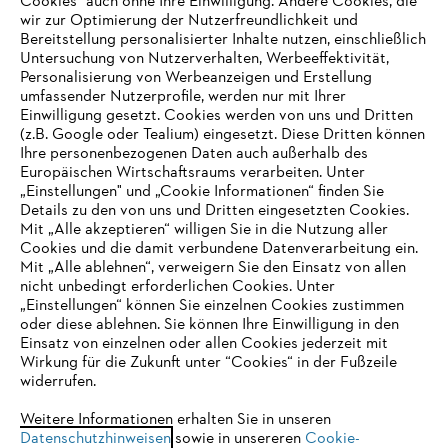
Cookies" auch ohne Ihre Einwilligung. Andere Cookies, die
wir zur Optimierung der Nutzerfreundlichkeit und
Bereitstellung personalisierter Inhalte nutzen, einschließlich
Untersuchung von Nutzerverhalten, Werbeeffektivität,
Personalisierung von Werbeanzeigen und Erstellung
umfassender Nutzerprofile, werden nur mit Ihrer
Einwilligung gesetzt. Cookies werden von uns und Dritten
(z.B. Google oder Tealium) eingesetzt. Diese Dritten können
Ihre personenbezogenen Daten auch außerhalb des
Europäischen Wirtschaftsraums verarbeiten. Unter
Unternehmen
„Einstellungen" und „Cookie Informationen“ finden Sie
Details zu den von uns und Dritten eingesetzten Cookies.
Mit „Alle akzeptieren“ willigen Sie in die Nutzung aller
Cookies und die damit verbundene Datenverarbeitung ein.
Online Shop
Mit „Alle ablehnen“, verweigern Sie den Einsatz von allen
nicht unbedingt erforderlichen Cookies. Unter
IHR BROWSER WIRD NICHT
„Einstellungen“ können Sie einzelnen Cookies zustimmen
oder diese ablehnen. Sie können Ihre Einwilligung in den
UNTERSTÜTZT
Einsatz von einzelnen oder allen Cookies jederzeit mit
Service
Wirkung für die Zukunft unter “Cookies“ in der Fußzeile
widerrufen.
Sie nutzen einen Browser, den wir noch nicht unterstützen. Für
eine optimale Nutzung unserer Seite empfehlen wir Ihnen, zu
Weitere Informationen erhalten Sie in unseren
Datenschutzhinweisen
einem der folgenden Browser zu wechseln:
sowie in unsereren
Cookie-