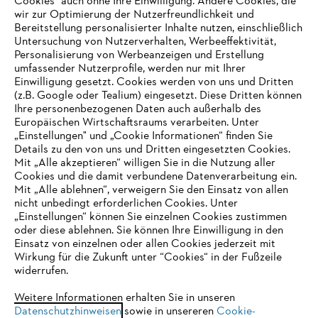
Cookies" auch ohne Ihre Einwilligung. Andere Cookies, die
wir zur Optimierung der Nutzerfreundlichkeit und
Bereitstellung personalisierter Inhalte nutzen, einschließlich
Untersuchung von Nutzerverhalten, Werbeeffektivität,
Personalisierung von Werbeanzeigen und Erstellung
umfassender Nutzerprofile, werden nur mit Ihrer
Einwilligung gesetzt. Cookies werden von uns und Dritten
(z.B. Google oder Tealium) eingesetzt. Diese Dritten können
Ihre personenbezogenen Daten auch außerhalb des
Europäischen Wirtschaftsraums verarbeiten. Unter
Unternehmen
„Einstellungen" und „Cookie Informationen“ finden Sie
Details zu den von uns und Dritten eingesetzten Cookies.
Mit „Alle akzeptieren“ willigen Sie in die Nutzung aller
Cookies und die damit verbundene Datenverarbeitung ein.
Online Shop
Mit „Alle ablehnen“, verweigern Sie den Einsatz von allen
nicht unbedingt erforderlichen Cookies. Unter
IHR BROWSER WIRD NICHT
„Einstellungen“ können Sie einzelnen Cookies zustimmen
oder diese ablehnen. Sie können Ihre Einwilligung in den
UNTERSTÜTZT
Einsatz von einzelnen oder allen Cookies jederzeit mit
Service
Wirkung für die Zukunft unter “Cookies“ in der Fußzeile
widerrufen.
Sie nutzen einen Browser, den wir noch nicht unterstützen. Für
eine optimale Nutzung unserer Seite empfehlen wir Ihnen, zu
Weitere Informationen erhalten Sie in unseren
Datenschutzhinweisen
einem der folgenden Browser zu wechseln:
sowie in unsereren
Cookie-