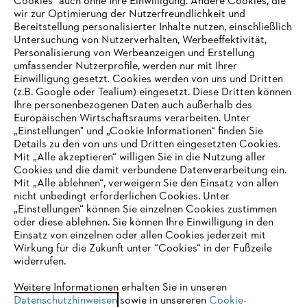
Cookies" auch ohne Ihre Einwilligung. Andere Cookies, die
wir zur Optimierung der Nutzerfreundlichkeit und
Bereitstellung personalisierter Inhalte nutzen, einschließlich
Untersuchung von Nutzerverhalten, Werbeeffektivität,
Personalisierung von Werbeanzeigen und Erstellung
umfassender Nutzerprofile, werden nur mit Ihrer
Einwilligung gesetzt. Cookies werden von uns und Dritten
(z.B. Google oder Tealium) eingesetzt. Diese Dritten können
Ihre personenbezogenen Daten auch außerhalb des
Europäischen Wirtschaftsraums verarbeiten. Unter
Unternehmen
„Einstellungen" und „Cookie Informationen“ finden Sie
Details zu den von uns und Dritten eingesetzten Cookies.
Mit „Alle akzeptieren“ willigen Sie in die Nutzung aller
Cookies und die damit verbundene Datenverarbeitung ein.
Online Shop
Mit „Alle ablehnen“, verweigern Sie den Einsatz von allen
nicht unbedingt erforderlichen Cookies. Unter
IHR BROWSER WIRD NICHT
„Einstellungen“ können Sie einzelnen Cookies zustimmen
oder diese ablehnen. Sie können Ihre Einwilligung in den
UNTERSTÜTZT
Einsatz von einzelnen oder allen Cookies jederzeit mit
Service
Wirkung für die Zukunft unter “Cookies“ in der Fußzeile
widerrufen.
Sie nutzen einen Browser, den wir noch nicht unterstützen. Für
eine optimale Nutzung unserer Seite empfehlen wir Ihnen, zu
Weitere Informationen erhalten Sie in unseren
Datenschutzhinweisen
einem der folgenden Browser zu wechseln:
sowie in unsereren
Cookie-