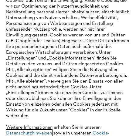
Cookies" auch ohne Ihre Einwilligung. Andere Cookies, die
wir zur Optimierung der Nutzerfreundlichkeit und
Bereitstellung personalisierter Inhalte nutzen, einschließlich
Untersuchung von Nutzerverhalten, Werbeeffektivität,
Personalisierung von Werbeanzeigen und Erstellung
umfassender Nutzerprofile, werden nur mit Ihrer
Einwilligung gesetzt. Cookies werden von uns und Dritten
(z.B. Google oder Tealium) eingesetzt. Diese Dritten können
Ihre personenbezogenen Daten auch außerhalb des
Europäischen Wirtschaftsraums verarbeiten. Unter
Unternehmen
„Einstellungen" und „Cookie Informationen“ finden Sie
Details zu den von uns und Dritten eingesetzten Cookies.
Mit „Alle akzeptieren“ willigen Sie in die Nutzung aller
Cookies und die damit verbundene Datenverarbeitung ein.
Online Shop
Mit „Alle ablehnen“, verweigern Sie den Einsatz von allen
nicht unbedingt erforderlichen Cookies. Unter
IHR BROWSER WIRD NICHT
„Einstellungen“ können Sie einzelnen Cookies zustimmen
oder diese ablehnen. Sie können Ihre Einwilligung in den
UNTERSTÜTZT
Einsatz von einzelnen oder allen Cookies jederzeit mit
Service
Wirkung für die Zukunft unter “Cookies“ in der Fußzeile
widerrufen.
Sie nutzen einen Browser, den wir noch nicht unterstützen. Für
eine optimale Nutzung unserer Seite empfehlen wir Ihnen, zu
Weitere Informationen erhalten Sie in unseren
Datenschutzhinweisen
einem der folgenden Browser zu wechseln:
sowie in unsereren
Cookie-