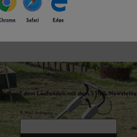
Chrome
Safari
Edge
Bleib auf dem Laufenden mit dem STIHL Newslette
E-Mail-Adresse