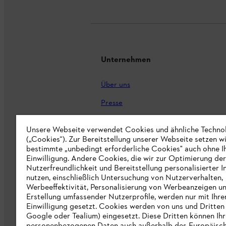
Unternehmen
Über uns
Presse
Karriere
Unsere Webseite verwendet Cookies und ähnliche Techno
STIHL Markenshop
(„Cookies“). Zur Bereitstellung unserer Webseite setzen w
bestimmte „unbedingt erforderliche Cookies" auch ohne I
Nachhaltigkeit
Einwilligung. Andere Cookies, die wir zur Optimierung der
Nutzerfreundlichkeit und Bereitstellung personalisierter I
STIHL Hinweisgebersystem
nutzen, einschließlich Untersuchung von Nutzerverhalten,
Werbeeffektivität, Personalisierung von Werbeanzeigen u
Informationen für Lieferunternehmen
Erstellung umfassender Nutzerprofile, werden nur mit Ihre
Einwilligung gesetzt. Cookies werden von uns und Dritten 
Google oder Tealium) eingesetzt. Diese Dritten können Ih
Erklärung zur Barrierefreiheit