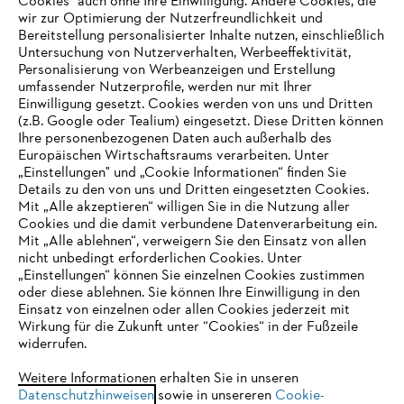
Cookies" auch ohne Ihre Einwilligung. Andere Cookies, die
wir zur Optimierung der Nutzerfreundlichkeit und
Bereitstellung personalisierter Inhalte nutzen, einschließlich
Untersuchung von Nutzerverhalten, Werbeeffektivität,
Personalisierung von Werbeanzeigen und Erstellung
umfassender Nutzerprofile, werden nur mit Ihrer
Einwilligung gesetzt. Cookies werden von uns und Dritten
(z.B. Google oder Tealium) eingesetzt. Diese Dritten können
Ihre personenbezogenen Daten auch außerhalb des
Europäischen Wirtschaftsraums verarbeiten. Unter
Unternehmen
„Einstellungen" und „Cookie Informationen“ finden Sie
Details zu den von uns und Dritten eingesetzten Cookies.
Mit „Alle akzeptieren“ willigen Sie in die Nutzung aller
Cookies und die damit verbundene Datenverarbeitung ein.
Online Shop
Mit „Alle ablehnen“, verweigern Sie den Einsatz von allen
nicht unbedingt erforderlichen Cookies. Unter
IHR BROWSER WIRD NICHT
„Einstellungen“ können Sie einzelnen Cookies zustimmen
oder diese ablehnen. Sie können Ihre Einwilligung in den
UNTERSTÜTZT
Einsatz von einzelnen oder allen Cookies jederzeit mit
Service
Wirkung für die Zukunft unter “Cookies“ in der Fußzeile
widerrufen.
Sie nutzen einen Browser, den wir noch nicht unterstützen. Für
eine optimale Nutzung unserer Seite empfehlen wir Ihnen, zu
Weitere Informationen erhalten Sie in unseren
Datenschutzhinweisen
einem der folgenden Browser zu wechseln:
sowie in unsereren
Cookie-