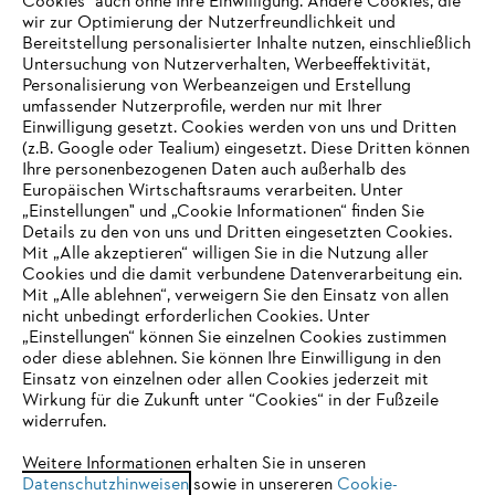
Cookies" auch ohne Ihre Einwilligung. Andere Cookies, die
wir zur Optimierung der Nutzerfreundlichkeit und
Bereitstellung personalisierter Inhalte nutzen, einschließlich
Untersuchung von Nutzerverhalten, Werbeeffektivität,
Personalisierung von Werbeanzeigen und Erstellung
umfassender Nutzerprofile, werden nur mit Ihrer
Einwilligung gesetzt. Cookies werden von uns und Dritten
(z.B. Google oder Tealium) eingesetzt. Diese Dritten können
Ihre personenbezogenen Daten auch außerhalb des
Europäischen Wirtschaftsraums verarbeiten. Unter
Unternehmen
„Einstellungen" und „Cookie Informationen“ finden Sie
Details zu den von uns und Dritten eingesetzten Cookies.
Mit „Alle akzeptieren“ willigen Sie in die Nutzung aller
Cookies und die damit verbundene Datenverarbeitung ein.
Online Shop
Mit „Alle ablehnen“, verweigern Sie den Einsatz von allen
nicht unbedingt erforderlichen Cookies. Unter
IHR BROWSER WIRD NICHT
„Einstellungen“ können Sie einzelnen Cookies zustimmen
oder diese ablehnen. Sie können Ihre Einwilligung in den
UNTERSTÜTZT
Einsatz von einzelnen oder allen Cookies jederzeit mit
Service
Wirkung für die Zukunft unter “Cookies“ in der Fußzeile
widerrufen.
Sie nutzen einen Browser, den wir noch nicht unterstützen. Für
eine optimale Nutzung unserer Seite empfehlen wir Ihnen, zu
Weitere Informationen erhalten Sie in unseren
Datenschutzhinweisen
einem der folgenden Browser zu wechseln:
sowie in unsereren
Cookie-