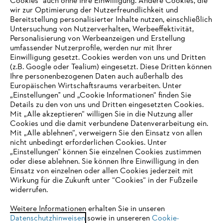
Cookies" auch ohne Ihre Einwilligung. Andere Cookies, die
wir zur Optimierung der Nutzerfreundlichkeit und
Bereitstellung personalisierter Inhalte nutzen, einschließlich
Untersuchung von Nutzerverhalten, Werbeeffektivität,
Personalisierung von Werbeanzeigen und Erstellung
umfassender Nutzerprofile, werden nur mit Ihrer
Einwilligung gesetzt. Cookies werden von uns und Dritten
(z.B. Google oder Tealium) eingesetzt. Diese Dritten können
Ihre personenbezogenen Daten auch außerhalb des
Europäischen Wirtschaftsraums verarbeiten. Unter
Unternehmen
„Einstellungen" und „Cookie Informationen“ finden Sie
Details zu den von uns und Dritten eingesetzten Cookies.
Mit „Alle akzeptieren“ willigen Sie in die Nutzung aller
Cookies und die damit verbundene Datenverarbeitung ein.
Online Shop
Mit „Alle ablehnen“, verweigern Sie den Einsatz von allen
nicht unbedingt erforderlichen Cookies. Unter
IHR BROWSER WIRD NICHT
„Einstellungen“ können Sie einzelnen Cookies zustimmen
oder diese ablehnen. Sie können Ihre Einwilligung in den
UNTERSTÜTZT
Einsatz von einzelnen oder allen Cookies jederzeit mit
Service
Wirkung für die Zukunft unter “Cookies“ in der Fußzeile
widerrufen.
Sie nutzen einen Browser, den wir noch nicht unterstützen. Für
eine optimale Nutzung unserer Seite empfehlen wir Ihnen, zu
Weitere Informationen erhalten Sie in unseren
Datenschutzhinweisen
einem der folgenden Browser zu wechseln:
sowie in unsereren
Cookie-