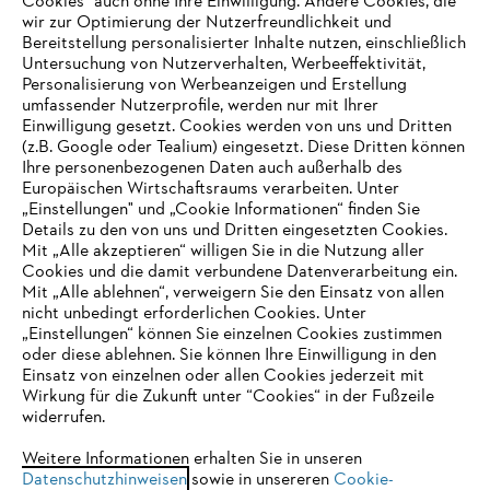
Cookies" auch ohne Ihre Einwilligung. Andere Cookies, die
wir zur Optimierung der Nutzerfreundlichkeit und
Bereitstellung personalisierter Inhalte nutzen, einschließlich
Untersuchung von Nutzerverhalten, Werbeeffektivität,
Personalisierung von Werbeanzeigen und Erstellung
umfassender Nutzerprofile, werden nur mit Ihrer
Einwilligung gesetzt. Cookies werden von uns und Dritten
(z.B. Google oder Tealium) eingesetzt. Diese Dritten können
Ihre personenbezogenen Daten auch außerhalb des
Europäischen Wirtschaftsraums verarbeiten. Unter
Unternehmen
„Einstellungen" und „Cookie Informationen“ finden Sie
Details zu den von uns und Dritten eingesetzten Cookies.
Mit „Alle akzeptieren“ willigen Sie in die Nutzung aller
Cookies und die damit verbundene Datenverarbeitung ein.
Online Shop
Mit „Alle ablehnen“, verweigern Sie den Einsatz von allen
nicht unbedingt erforderlichen Cookies. Unter
IHR BROWSER WIRD NICHT
„Einstellungen“ können Sie einzelnen Cookies zustimmen
oder diese ablehnen. Sie können Ihre Einwilligung in den
UNTERSTÜTZT
Einsatz von einzelnen oder allen Cookies jederzeit mit
Service
Wirkung für die Zukunft unter “Cookies“ in der Fußzeile
widerrufen.
Sie nutzen einen Browser, den wir noch nicht unterstützen. Für
eine optimale Nutzung unserer Seite empfehlen wir Ihnen, zu
Weitere Informationen erhalten Sie in unseren
Datenschutzhinweisen
einem der folgenden Browser zu wechseln:
sowie in unsereren
Cookie-