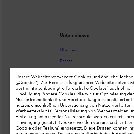
Unternehmen
Über uns
Presse
Karriere
Unsere Webseite verwendet Cookies und ähnliche Techno
STIHL Markenshop
(„Cookies“). Zur Bereitstellung unserer Webseite setzen w
bestimmte „unbedingt erforderliche Cookies" auch ohne I
Nachhaltigkeit
Einwilligung. Andere Cookies, die wir zur Optimierung der
Nutzerfreundlichkeit und Bereitstellung personalisierter I
STIHL Hinweisgebersystem
nutzen, einschließlich Untersuchung von Nutzerverhalten,
Werbeeffektivität, Personalisierung von Werbeanzeigen u
Informationen für Lieferunternehmen
Erstellung umfassender Nutzerprofile, werden nur mit Ihre
Einwilligung gesetzt. Cookies werden von uns und Dritten 
Google oder Tealium) eingesetzt. Diese Dritten können Ih
Erklärung zur Barrierefreiheit