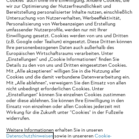
Cookies" auch ohne Ihre Einwilligung. Andere Cookies, die
wir zur Optimierung der Nutzerfreundlichkeit und
Bereitstellung personalisierter Inhalte nutzen, einschließlich
Untersuchung von Nutzerverhalten, Werbeeffektivität,
Personalisierung von Werbeanzeigen und Erstellung
umfassender Nutzerprofile, werden nur mit Ihrer
Einwilligung gesetzt. Cookies werden von uns und Dritten
(z.B. Google oder Tealium) eingesetzt. Diese Dritten können
Ihre personenbezogenen Daten auch außerhalb des
Europäischen Wirtschaftsraums verarbeiten. Unter
Unternehmen
„Einstellungen" und „Cookie Informationen“ finden Sie
Details zu den von uns und Dritten eingesetzten Cookies.
Mit „Alle akzeptieren“ willigen Sie in die Nutzung aller
Cookies und die damit verbundene Datenverarbeitung ein.
Online Shop
Mit „Alle ablehnen“, verweigern Sie den Einsatz von allen
nicht unbedingt erforderlichen Cookies. Unter
IHR BROWSER WIRD NICHT
„Einstellungen“ können Sie einzelnen Cookies zustimmen
oder diese ablehnen. Sie können Ihre Einwilligung in den
UNTERSTÜTZT
Einsatz von einzelnen oder allen Cookies jederzeit mit
Service
Wirkung für die Zukunft unter “Cookies“ in der Fußzeile
widerrufen.
Sie nutzen einen Browser, den wir noch nicht unterstützen. Für
eine optimale Nutzung unserer Seite empfehlen wir Ihnen, zu
Weitere Informationen erhalten Sie in unseren
Datenschutzhinweisen
einem der folgenden Browser zu wechseln:
sowie in unsereren
Cookie-