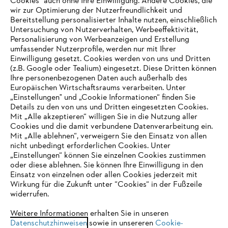
Cookies" auch ohne Ihre Einwilligung. Andere Cookies, die
wir zur Optimierung der Nutzerfreundlichkeit und
Bereitstellung personalisierter Inhalte nutzen, einschließlich
Untersuchung von Nutzerverhalten, Werbeeffektivität,
Personalisierung von Werbeanzeigen und Erstellung
umfassender Nutzerprofile, werden nur mit Ihrer
Einwilligung gesetzt. Cookies werden von uns und Dritten
(z.B. Google oder Tealium) eingesetzt. Diese Dritten können
Ihre personenbezogenen Daten auch außerhalb des
Europäischen Wirtschaftsraums verarbeiten. Unter
Unternehmen
„Einstellungen" und „Cookie Informationen“ finden Sie
Details zu den von uns und Dritten eingesetzten Cookies.
Mit „Alle akzeptieren“ willigen Sie in die Nutzung aller
Cookies und die damit verbundene Datenverarbeitung ein.
Online Shop
Mit „Alle ablehnen“, verweigern Sie den Einsatz von allen
nicht unbedingt erforderlichen Cookies. Unter
IHR BROWSER WIRD NICHT
„Einstellungen“ können Sie einzelnen Cookies zustimmen
oder diese ablehnen. Sie können Ihre Einwilligung in den
UNTERSTÜTZT
Einsatz von einzelnen oder allen Cookies jederzeit mit
Service
Wirkung für die Zukunft unter “Cookies“ in der Fußzeile
widerrufen.
Sie nutzen einen Browser, den wir noch nicht unterstützen. Für
eine optimale Nutzung unserer Seite empfehlen wir Ihnen, zu
Weitere Informationen erhalten Sie in unseren
Datenschutzhinweisen
einem der folgenden Browser zu wechseln:
sowie in unsereren
Cookie-