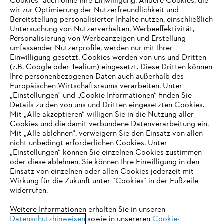
Cookies" auch ohne Ihre Einwilligung. Andere Cookies, die
wir zur Optimierung der Nutzerfreundlichkeit und
Bereitstellung personalisierter Inhalte nutzen, einschließlich
Untersuchung von Nutzerverhalten, Werbeeffektivität,
Personalisierung von Werbeanzeigen und Erstellung
umfassender Nutzerprofile, werden nur mit Ihrer
Einwilligung gesetzt. Cookies werden von uns und Dritten
(z.B. Google oder Tealium) eingesetzt. Diese Dritten können
Ihre personenbezogenen Daten auch außerhalb des
Europäischen Wirtschaftsraums verarbeiten. Unter
Unternehmen
„Einstellungen" und „Cookie Informationen“ finden Sie
Details zu den von uns und Dritten eingesetzten Cookies.
Mit „Alle akzeptieren“ willigen Sie in die Nutzung aller
Cookies und die damit verbundene Datenverarbeitung ein.
Online Shop
Mit „Alle ablehnen“, verweigern Sie den Einsatz von allen
nicht unbedingt erforderlichen Cookies. Unter
IHR BROWSER WIRD NICHT
„Einstellungen“ können Sie einzelnen Cookies zustimmen
oder diese ablehnen. Sie können Ihre Einwilligung in den
UNTERSTÜTZT
Einsatz von einzelnen oder allen Cookies jederzeit mit
Service
Wirkung für die Zukunft unter “Cookies“ in der Fußzeile
widerrufen.
Sie nutzen einen Browser, den wir noch nicht unterstützen. Für
eine optimale Nutzung unserer Seite empfehlen wir Ihnen, zu
Weitere Informationen erhalten Sie in unseren
Datenschutzhinweisen
einem der folgenden Browser zu wechseln:
sowie in unsereren
Cookie-