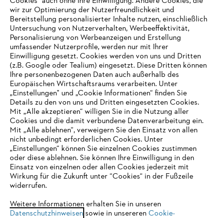
Cookies" auch ohne Ihre Einwilligung. Andere Cookies, die
wir zur Optimierung der Nutzerfreundlichkeit und
Bereitstellung personalisierter Inhalte nutzen, einschließlich
Untersuchung von Nutzerverhalten, Werbeeffektivität,
Personalisierung von Werbeanzeigen und Erstellung
umfassender Nutzerprofile, werden nur mit Ihrer
Einwilligung gesetzt. Cookies werden von uns und Dritten
(z.B. Google oder Tealium) eingesetzt. Diese Dritten können
Ihre personenbezogenen Daten auch außerhalb des
Europäischen Wirtschaftsraums verarbeiten. Unter
Unternehmen
„Einstellungen" und „Cookie Informationen“ finden Sie
Details zu den von uns und Dritten eingesetzten Cookies.
Mit „Alle akzeptieren“ willigen Sie in die Nutzung aller
Cookies und die damit verbundene Datenverarbeitung ein.
Online Shop
Mit „Alle ablehnen“, verweigern Sie den Einsatz von allen
nicht unbedingt erforderlichen Cookies. Unter
IHR BROWSER WIRD NICHT
„Einstellungen“ können Sie einzelnen Cookies zustimmen
oder diese ablehnen. Sie können Ihre Einwilligung in den
UNTERSTÜTZT
Einsatz von einzelnen oder allen Cookies jederzeit mit
Service
Wirkung für die Zukunft unter “Cookies“ in der Fußzeile
widerrufen.
Sie nutzen einen Browser, den wir noch nicht unterstützen. Für
eine optimale Nutzung unserer Seite empfehlen wir Ihnen, zu
Weitere Informationen erhalten Sie in unseren
Datenschutzhinweisen
einem der folgenden Browser zu wechseln:
sowie in unsereren
Cookie-